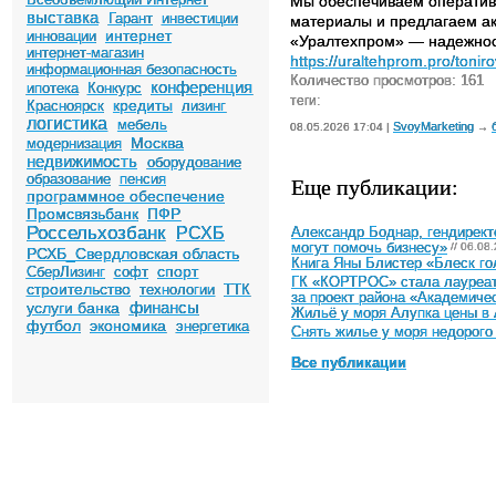
Мы обеспечиваем оператив
выставка
Гарант
инвестиции
материалы и предлагаем ак
интернет
инновации
«Уралтехпром» — надежност
интернет-магазин
https://uraltehprom.pro/toniro
информационная безопасность
Количество просмотров: 161
конференция
ипотека
Конкурс
теги:
кредиты
Красноярск
лизинг
логистика
мебель
SvoyMarketing
08.05.2026 17:04 |
→
Москва
модернизация
недвижимость
оборудование
образование
пенсия
Еще публикации:
программное обеспечение
Промсвязьбанк
ПФР
Россельхозбанк
РСХБ
Александр Боднар, гендирект
могут помочь бизнесу»
// 06.08
РСХБ_Свердловская область
Книга Яны Блистер «Блеск го
спорт
СберЛизинг
софт
ГК «КОРТРОС» стала лауреато
строительство
технологии
ТТК
за проект района «Академиче
финансы
услуги банка
Жильё у моря Алупка цены в
футбол
экономика
энергетика
Снять жилье у моря недорого
Все публикации