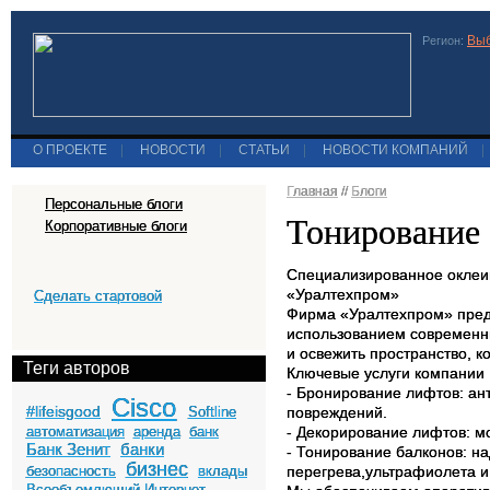
Выб
Регион:
О ПРОЕКТЕ
|
НОВОСТИ
|
СТАТЬИ
|
НОВОСТИ КОМПАНИЙ
|
Главная
//
Блоги
Персональные блоги
Тонирование
Корпоративные блоги
Специализированное оклеи
«Уралтехпром»
Сделать стартовой
Фирма «Уралтехпром» пред
использованием современн
и освежить пространство, к
Теги авторов
Ключевые услуги компании 
- Бронирование лифтов: ан
Cisco
#lifeisgood
Softline
повреждений.
автоматизация
аренда
банк
- Декорирование лифтов: м
Банк Зенит
банки
- Тонирование балконов: 
бизнес
безопасность
вклады
перегрева,ультрафиолета 
Всеобъемлющий Интернет