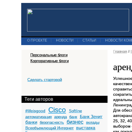
О ПРОЕКТЕ
|
НОВОСТИ
|
СТАТЬИ
|
НОВОСТИ КО
Главная
//
Персональные блоги
Корпоративные блоги
арен
Успешное
Сделать стартовой
качестве
справить
сократить
Теги авторов
идеальный
Ленингра
Cisco
Для обес
#lifeisgood
Softline
автокран
Банк Зенит
автоматизация
аренда
банк
25, 32, 
бизнес
банки
безопасность
вклады
выбором 
выставка
Всеобъемлющий Интернет
как лока