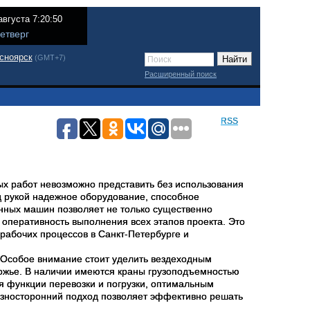
августа 7:20:50
етверг
сноярск
(GMT+7)
Расширенный поиск
RSS
ых работ невозможно представить без использования
д рукой надежное оборудование, способное
нных машин позволяет не только существенно
 оперативность выполнения всех этапов проекта. Это
 рабочих процессов в Санкт-Петербурге и
 Особое внимание стоит уделить вездеходным
рожье. В наличии имеются краны грузоподъемностью
ая функции перевозки и погрузки, оптимальным
азносторонний подход позволяет эффективно решать