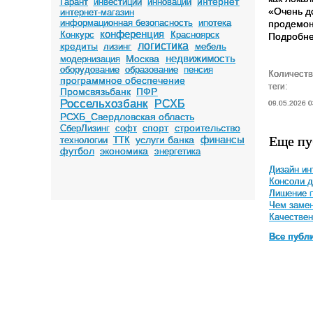
интернет
Гарант
инвестиции
инновации
«Очень д
интернет-магазин
информационная безопасность
ипотека
продемон
конференция
Конкурс
Красноярск
Подробне
логистика
кредиты
лизинг
мебель
недвижимость
Москва
модернизация
оборудование
образование
пенсия
Количеств
программное обеспечение
теги:
Промсвязьбанк
ПФР
Россельхозбанк
РСХБ
09.05.2026 0
РСХБ_Свердловская область
спорт
строительство
СберЛизинг
софт
Еще пу
финансы
услуги банка
технологии
ТТК
футбол
экономика
энергетика
Дизайн ин
Консоли д
Лишение п
Чем замен
Качествен
Все публ