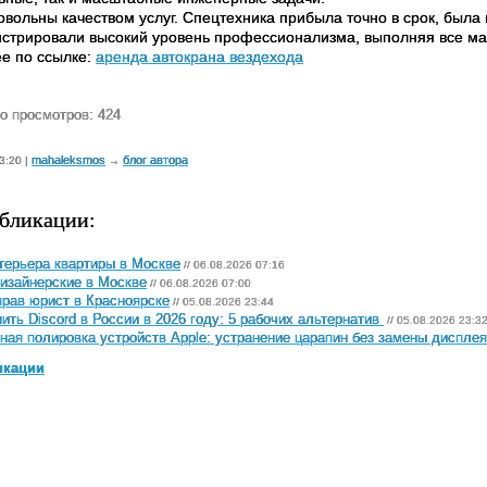
овольны качеством услуг. Спецтехника прибыла точно в срок, была
стрировали высокий уровень профессионализма, выполняя все ма
е по ссылке:
аренда автокрана вездехода
о просмотров: 424
mahaleksmos
блог автора
3:20 |
→
бликации:
терьера квартиры в Москве
// 06.08.2026 07:16
изайнерские в Москве
// 06.08.2026 07:00
рав юрист в Красноярске
// 05.08.2026 23:44
ить Discord в России в 2026 году: 5 рабочих альтернатив
// 05.08.2026 23:3
ная полировка устройств Apple: устранение царапин без замены дисплея
икации