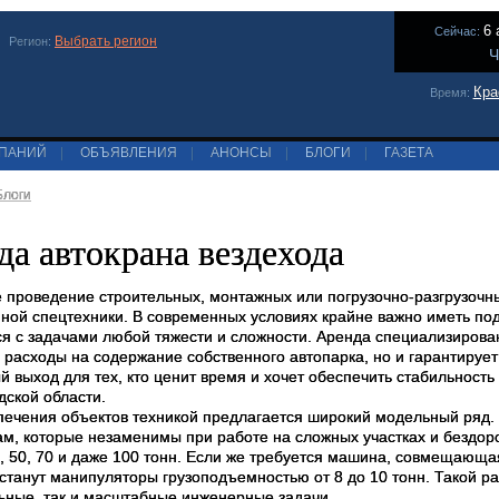
6 
Сейчас:
Выбрать регион
Регион:
Ч
Кра
Время:
МПАНИЙ
|
ОБЪЯВЛЕНИЯ
|
АНОНСЫ
|
БЛОГИ
|
ГАЗЕТА
Блоги
да автокрана вездехода
 проведение строительных, монтажных или погрузочно-разгрузочн
нной спецтехники. В современных условиях крайне важно иметь по
ся с задачами любой тяжести и сложности. Аренда специализирова
 расходы на содержание собственного автопарка, но и гарантирует
 выход для тех, кто ценит время и хочет обеспечить стабильность
дской области.
печения объектов техникой предлагается широкий модельный ряд.
ам, которые незаменимы при работе на сложных участках и бездо
40, 50, 70 и даже 100 тонн. Если же требуется машина, совмещающ
станут манипуляторы грузоподъемностью от 8 до 10 тонн. Такой р
льные, так и масштабные инженерные задачи.