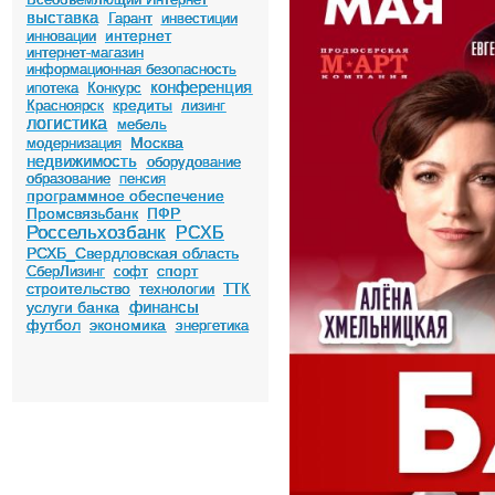
выставка
Гарант
инвестиции
интернет
инновации
интернет-магазин
информационная безопасность
конференция
ипотека
Конкурс
кредиты
Красноярск
лизинг
логистика
мебель
Москва
модернизация
недвижимость
оборудование
образование
пенсия
программное обеспечение
Промсвязьбанк
ПФР
Россельхозбанк
РСХБ
РСХБ_Свердловская область
спорт
СберЛизинг
софт
строительство
технологии
ТТК
финансы
услуги банка
футбол
экономика
энергетика