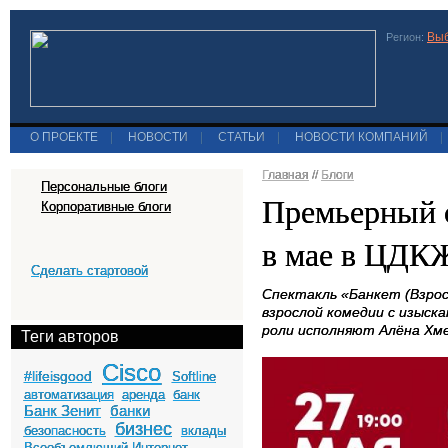
Выб
Регион:
О ПРОЕКТЕ
|
НОВОСТИ
|
СТАТЬИ
|
НОВОСТИ КОМПАНИЙ
|
Главная
//
Блоги
Персональные блоги
Премьерный с
Корпоративные блоги
в мае в ЦДК
Сделать стартовой
Спектакль «Банкет (Взро
взрослой комедии с изыск
роли исполняют Алёна Хме
Теги авторов
Cisco
#lifeisgood
Softline
автоматизация
аренда
банк
Банк Зенит
банки
бизнес
безопасность
вклады
Всеобъемлющий Интернет