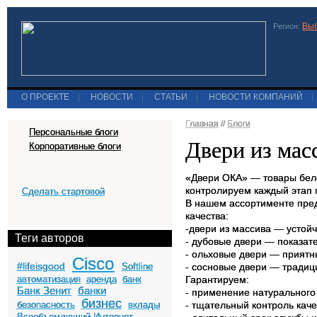
Выб
Регион:
О ПРОЕКТЕ
|
НОВОСТИ
|
СТАТЬИ
|
НОВОСТИ КОМПАНИЙ
|
Главная
//
Блоги
Персональные блоги
Двери из мас
Корпоративные блоги
«Двери ОКА» — товары бело
контролируем каждый этап 
Сделать стартовой
В нашем ассортименте пре
качества:
-двери из массива — устойч
Теги авторов
- дубовые двери — показате
- ольховые двери — приятн
Cisco
#lifeisgood
Softline
- сосновые двери — тради
автоматизация
аренда
банк
Гарантируем:
Банк Зенит
банки
- применение натурального
бизнес
безопасность
вклады
- тщательный контроль каче
Всеобъемлющий Интернет