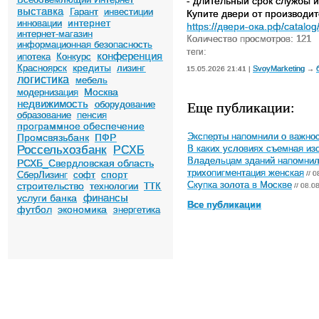
- длительный срок службы и
выставка
Гарант
инвестиции
Купите двери от производи
интернет
инновации
https://двери-ока.рф/catalo
интернет-магазин
Количество просмотров: 121
информационная безопасность
теги:
конференция
ипотека
Конкурс
кредиты
Красноярск
лизинг
SvoyMarketing
15.05.2026 21:41 |
→
логистика
мебель
Москва
модернизация
недвижимость
Еще публикации:
оборудование
образование
пенсия
программное обеспечение
Промсвязьбанк
ПФР
Эксперты напомнили о важнос
Россельхозбанк
РСХБ
В каких условиях съемная и
Владельцам зданий напомнили
РСХБ_Свердловская область
трихопигментация женская
спорт
СберЛизинг
софт
// 0
строительство
Скупка золота в Москве
технологии
ТТК
// 08.0
финансы
услуги банка
Все публикации
футбол
экономика
энергетика