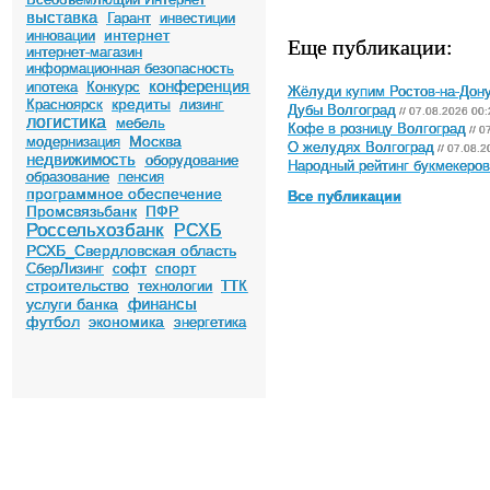
выставка
Гарант
инвестиции
интернет
инновации
Еще публикации:
интернет-магазин
информационная безопасность
конференция
ипотека
Конкурс
Жёлуди купим Ростов-на-Дон
кредиты
Красноярск
лизинг
Дубы Волгоград
// 07.08.2026 00:
логистика
мебель
Кофе в розницу Волгоград
// 0
Москва
модернизация
О желудях Волгоград
// 07.08.2
недвижимость
оборудование
Народный рейтинг букмекеров 
образование
пенсия
программное обеспечение
Все публикации
Промсвязьбанк
ПФР
Россельхозбанк
РСХБ
РСХБ_Свердловская область
спорт
СберЛизинг
софт
строительство
технологии
ТТК
финансы
услуги банка
футбол
экономика
энергетика