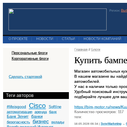
Выб
Регион:
О ПРОЕКТЕ
|
НОВОСТИ
|
СТАТЬИ
|
НОВОСТИ КОМПАНИЙ
|
Главная
//
Блоги
Персональные блоги
Купить бамп
Корпоративные блоги
Магазин автомобильных ку
В нашем магазине вы найдё
Сделать стартовой
автомобилей.
У нас в наличии только пр
Удобный поисковый инструме
Теги авторов
подбирайте лучшее для ваш
Cisco
#lifeisgood
Softline
https://bim-motor.ru/news/K
автоматизация
аренда
банк
Количество просмотров: 117
Банк Зенит
банки
теги:
бизнес
безопасность
вклады
SvoyMarketing
18.05.2026 09:34 |
→
Всеобъемлющий Интернет