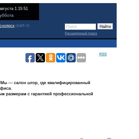
августа 1:15:51
уббота
сноярск
(GMT+7)
Расширенный поиск
RSS
. Мы — салон штор, где квалифицированный
офиса.
ным размерам с гарантией профессиональной