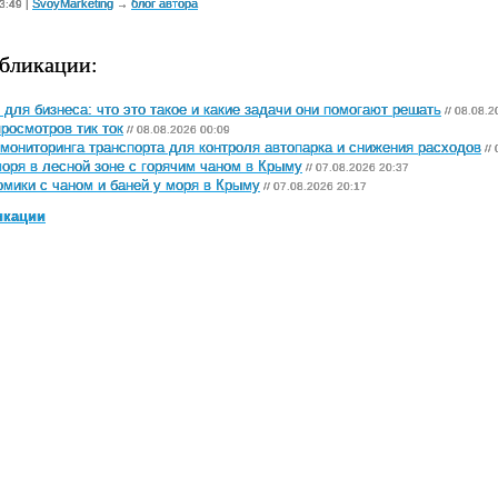
SvoyMarketing
блог автора
3:49 |
→
бликации:
 для бизнеса: что это такое и какие задачи они помогают решать
// 08.08.2
просмотров тик ток
// 08.08.2026 00:09
мониторинга транспорта для контроля автопарка и снижения расходов
//
оря в лесной зоне с горячим чаном в Крыму
// 07.08.2026 20:37
мики с чаном и баней у моря в Крыму
// 07.08.2026 20:17
икации