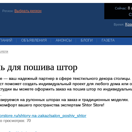
8 
Сейчас:
Выбрать регион
Регион:
С
Кра
Время:
МПАНИЙ
|
ОБЪЯВЛЕНИЯ
|
АНОНСЫ
|
БЛОГИ
|
ГАЗЕТА
Блоги
ь для пошива штор
ore — ваш надежный партнер в сфере текстильного декора столицы
ст поможет создать индивидуальный проект для любого дома или 
студии вы можете оформить заказ на пошив штор по индивидуаль
.
зируемся на рулонных шторах на заказ и традиционных моделях.
комфорт вашего пространства экспертам Shtor Store!
torstore.ru/shtory-na-zakaz/salon_poshiv_shtor
о просмотров: 70