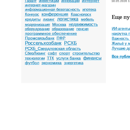
интернет
Гарант
инвестиции
инновации
18.05.2026 1
интернет-магазин
информационная безопасность
ипотека
конференция
Конкурс
Красноярск
Еще пу
логистика
кредиты
лизинг
мебель
недвижимость
Москва
модернизация
оборудование
образование
пенсия
ИИ-агенты
программное обеспечение
накрутка 
Промсвязьбанк
ПФР
Важность 
Россельхозбанк
РСХБ
Жильё у м
РСХБ_Свердловская область
Лучшие до
спорт
строительство
СберЛизинг
софт
Все публ
финансы
услуги банка
технологии
ТТК
футбол
экономика
энергетика