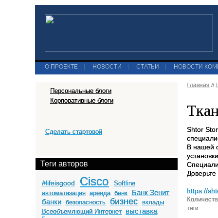
О ПРОЕКТЕ
|
НОВОСТИ
|
СТАТЬИ
|
НОВОСТИ КО
Главная
//
Персональные блоги
Корпоративные блоги
Ткан
Shtor St
Сделать стартовой
специали
В нашей 
установки
Теги авторов
Специали
Доверьте 
Cisco
#lifeisgood
Softline
https://sh
Банк Зенит
автоматизация
аренда
банк
Количеств
бизнес
банки
безопасность
вклады
теги:
выставка
Всеобъемлющий Интернет