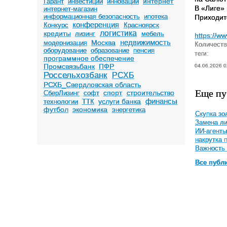
интернет
Гарант
инвестиции
инновации
В «Лиге»
интернет-магазин
информационная безопасность
ипотека
Приходит
конференция
Конкурс
Красноярск
логистика
кредиты
лизинг
мебель
https://w
недвижимость
Москва
модернизация
Количеств
оборудование
образование
пенсия
теги:
программное обеспечение
Промсвязьбанк
ПФР
04.06.2026 0
Россельхозбанк
РСХБ
РСХБ_Свердловская область
Еще пу
спорт
строительство
СберЛизинг
софт
финансы
услуги банка
технологии
ТТК
футбол
экономика
энергетика
Скупка зо
Замена ли
ИИ-агенты
накрутка 
Важность 
Все публ