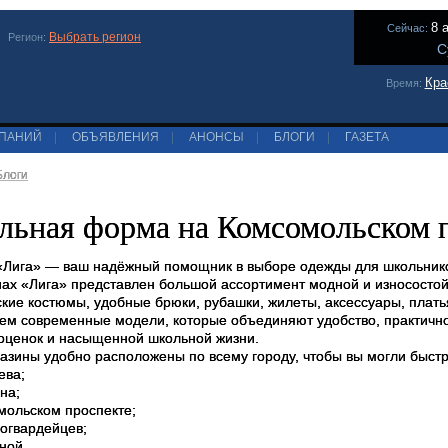
8 
Сейчас:
Выбрать регион
Регион:
С
Кра
Время:
МПАНИЙ
|
ОБЪЯВЛЕНИЯ
|
АНОНСЫ
|
БЛОГИ
|
ГАЗЕТА
Блоги
ьная форма на Комсомольском 
«Лига» — ваш надёжный помощник в выборе одежды для школьнико
нах «Лига» представлен большой ассортимент модной и износосто
ские костюмы, удобные брюки, рубашки, жилеты, аксессуары, плать
ем современные модели, которые объединяют удобство, практично
оценок и насыщенной школьной жизни.
азины удобно расположены по всему городу, чтобы вы могли быстро
ева;
на;
мольском проспекте;
огвардейцев;
ной.