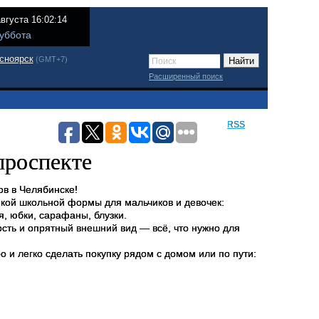
августа 16:02:14
уббота
сноярск
(GMT+7)
Расширенный поиск
RSS
проспекте
в в Челябинске!
йкой школьной формы для мальчиков и девочек:
я, юбки, сарафаны, блузки.
сть и опрятный внешний вид — всё, что нужно для
 и легко сделать покупку рядом с домом или по пути: