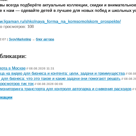
 вы всегда подберёте актуальные коллекции, скидки и внимательно
е к нам — одевайте детей в лучшее для новых побед и школьных у
ww.ligaman.ru/shkolnaya_forma_na_komsomolskom_prospekte/
о просмотров: 108
SvoyMarketing
блог автора
2:07 |
→
бликации:
лота в Москве
// 08.08.2026 11:31
ца на видео для бизнеса и контента: цели, задачи и преимущества
// 08.0
 для бизнеса: что это такое и какие задачи они помогают решать
// 08.08.2
просмотров тик ток
// 08.08.2026 00:09
мониторинга транспорта для контроля автопарка и снижения расходов
//
икации