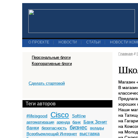
О ПРОЕКТЕ
|
НОВОСТИ
|
СТАТЬИ
|
НОВОСТИ КО
Главная
//
Персональные блоги
Корпоративные блоги
Школ
Магазин 
Сделать стартовой
В магази
классиче
Предлага
Теги авторов
хороших 
Наши маг
Cisco
на Татищ
#lifeisgood
Softline
на Гагари
Банк Зенит
автоматизация
аренда
банк
на Комсо
бизнес
банки
безопасность
вклады
на Молод
выставка
Всеобъемлющий Интернет
на Салют