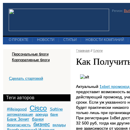
Выб
Регион:
О ПРОЕКТЕ
|
НОВОСТИ
|
СТАТЬИ
|
НОВОСТИ КОМПАНИЙ
|
Главная
//
Блоги
Персональные блоги
Как Получит
Корпоративные блоги
Сделать стартовой
Актуальный
1xbet промокод
предоставит возможность в
действующий промокод, уча
Теги авторов
сроки. Если уж указанного 
Cisco
будет практически никакого
#lifeisgood
Softline
только лишь при организац
автоматизация
аренда
банк
При регистрации 1xBet дос
Банк Зенит
банки
32 500 руб, тогда как друг
бизнес
безопасность
вклады
вне зависимости от уровня
Всеобъемлющий Интернет