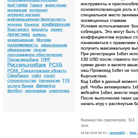
инструменты и приспособле
выставка
Гарант
инвестиции
основополагающую роль в п
интернет
инновации
специальное место занимаю
интернет-магазин
информационная безопасность
посвященных ставкам.
конференция
ипотека
Конкурс
Условия использования: Бо
кредиты
Красноярск
лизинг
соблюдать. Это могут быть
логистика
мебель
коэффициентам игровых ста
Москва
модернизация
ознакомиться с правилами 
недвижимость
оборудование
получить максимальную выг
образование
пенсия
При регистрации 1хБет исп
программное обеспечение
130 USD после главного поп
Промсвязьбанк
ПФР
Россельхозбанк
сумме денег и валюте ваше
РСХБ
наш Промокод 1хбет не толь
РСХБ_Свердловская область
спорт
Кыргызстане.
СберЛизинг
софт
строительство
технологии
ТТК
Код 1xBet в данный момент
финансы
услуги банка
руб. Чтобы активировать 1
футбол
экономика
энергетика
вебсайте 1хБет, внести пер
После выполнения таких шаг
начать игру с растянутым б
Количество просмотров: 151
теги:
Iamorial33
блог
18.06.2026 06:51 |
→