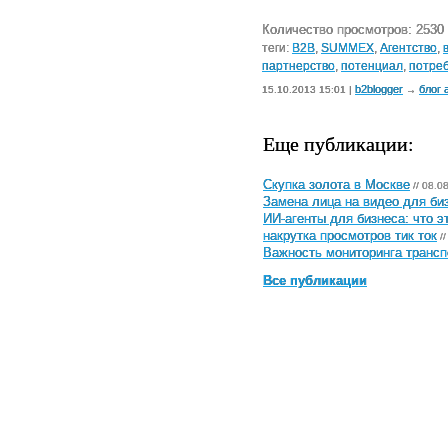
Количество просмотров: 2530
теги:
B2B
,
SUMMEX
,
Агентство
,
партнерство
,
потенциал
,
потре
b2blogger
блог 
15.10.2013 15:01 |
→
Еще публикации:
Скупка золота в Москве
// 08.0
Замена лица на видео для биз
ИИ-агенты для бизнеса: что э
накрутка просмотров тик ток
//
Важность мониторинга трансп
Все публикации