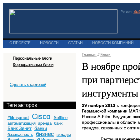
Выб
Регион:
О ПРОЕКТЕ
|
НОВОСТИ
|
СТАТЬИ
|
НОВОСТИ КОМПАНИЙ
|
Главная
//
Блоги
Персональные блоги
В ноябре пр
Корпоративные блоги
при партнерс
Сделать стартовой
инструменты
Теги авторов
29 ноября 2013 г.
конфере
Германской компании MARKE
Cisco
России A-Film. Ведущие эк
#lifeisgood
Softline
профессионалы в области м
автоматизация
аренда
банк
трендов, связанных с опти
Банк Зенит
банки
бизнес
безопасность
вклады
Растущая конкурен
Всеобъемлющий Интернет