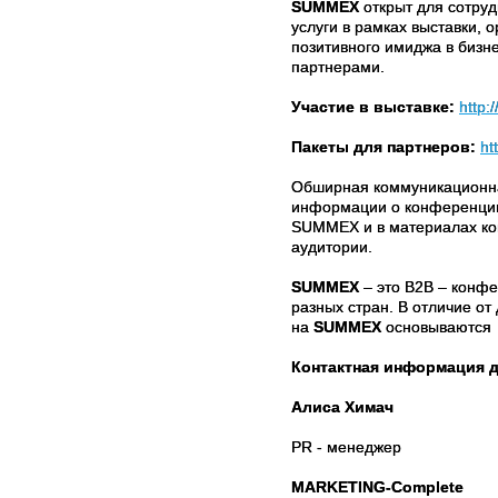
SUMMEX
открыт для сотруд
услуги в рамках выставки,
позитивного имиджа в бизн
партнерами.
Участие в выставке:
http:
Пакеты для партнеров:
ht
Обширная коммуникационная
информации о конференции
SUMMEX и в материалах к
аудитории.
SUMMEX
– это B2B – конф
разных стран. В отличие от
на
SUMMEX
основываются н
Контактная информация д
Алиса Химач
PR - менеджер
MARKETING-Complete