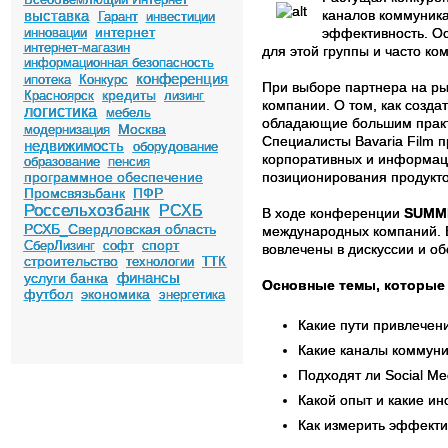
выставка
каналов коммуник
Гарант
инвестиции
интернет
инновации
эффективность. Ос
интернет-магазин
для этой группы и часто ко
информационная безопасность
конференция
ипотека
Конкурс
При выборе партнера на р
кредиты
Красноярск
лизинг
компании. О том, как созд
логистика
мебель
обладающие большим практ
Москва
модернизация
Специалисты Bavaria Film
недвижимость
оборудование
корпоративных и информац
образование
пенсия
программное обеспечение
позиционирования продукто
Промсвязьбанк
ПФР
Россельхозбанк
РСХБ
В ходе конференции
SUMM
РСХБ_Свердловская область
международных компаний. В
спорт
СберЛизинг
софт
вовлечены в дискуссии и о
строительство
технологии
ТТК
финансы
услуги банка
Основные темы, которые 
футбол
экономика
энергетика
Какие пути привлечен
Какие каналы коммун
Подходят ли Social M
Какой опыт и какие и
Как измерить эффекти