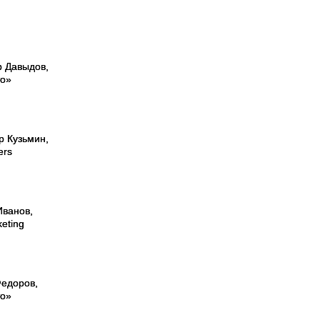
 Давыдов,
о»
р Кузьмин,
ers
Иванов,
eting
едоров,
о»