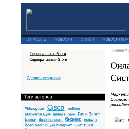
О ПРОЕКТЕ
|
НОВОСТИ
|
СТАТЬИ
|
НОВОСТИ КО
Главная
//
Персональные блоги
Корпоративные блоги
Онла
Сист
Сделать стартовой
Маркетин
Теги авторов
Системны
российск
Cisco
#lifeisgood
Softline
Банк Зенит
автоматизация
аренда
банк
бизнес
банки
безопасность
вклады
выставка
Всеобъемлющий Интернет