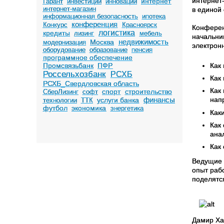
интернет
интернет
Гарант
инвестиции
инновации
интернет-магазин
в единой 
информационная безопасность
ипотека
конференция
Конкурс
Красноярск
Конферен
логистика
кредиты
лизинг
мебель
начальни
недвижимость
Москва
модернизация
электрон
оборудование
образование
пенсия
программное обеспечение
Как
Промсвязьбанк
ПФР
Россельхозбанк
РСХБ
Как
РСХБ_Свердловская область
Как
спорт
строительство
СберЛизинг
софт
финансы
нап
услуги банка
технологии
ТТК
футбол
экономика
энергетика
Как
Как
ана
Как
Ведущие 
опыт раб
поделятс
Дамир Ха