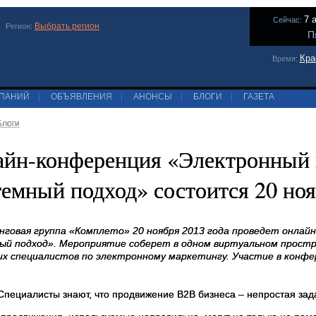
7 
Сейчас:
Выбрать регион
Регион:
П
Кра
Время:
МПАНИЙ
|
ОБЪЯВЛЕНИЯ
|
АНОНСЫ
|
БЛОГИ
|
ГАЗЕТА
Блоги
йн-конференция «Электронный 
емный подход» состоится 20 но
говая группа «Комплето» 20 ноября 2013 года проведет онла
й подход». Мероприятие соберет в одном виртуальном простр
их специалистов по электронному маркетингу. Участие в конфе
Специалисты знают, что продвижение В2В бизнеса – непростая зад