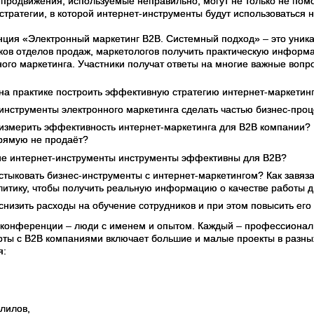
-продвижения, используемые неправильно, могут не только не помо
стратегии, в которой интернет-инструменты будут использоваться 
ция «Электронный маркетинг В2В. Системный подход» – это уника
ков отделов продаж, маркетологов получить практическую информа
ного маркетинга. Участники получат ответы на многие важные вопр
 на практике построить эффективную стратегию интернет-маркетин
 инструменты электронного маркетинга сделать частью бизнес-про
 измерить эффективность интернет-маркетинга для B2B компании? К
рямую не продаёт?
ие интернет-инструменты инструменты эффективны для В2В?
 стыковать бизнес-инструменты с интернет-маркетингом? Как завяз
литику, чтобы получить реальную информацию о качестве работы 
 снизить расходы на обучение сотрудников и при этом повысить ег
конференции – люди с именем и опытом. Каждый – профессионал в
оты с В2В компаниями включает большие и малые проекты в разны
я:
лилов,