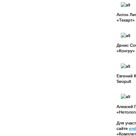
Антон Ли
«Текарт»
Денис Со
«Конгру»
Евгений К
Seopult
Алексей 
«Нетолог
Для учас
сайте
emb
«Комплет