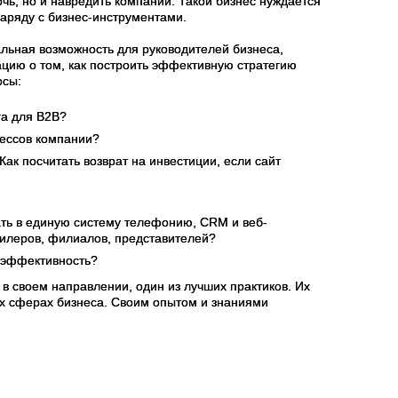
чь, но и навредить компании. Такой бизнес нуждается
наряду с бизнес-инструментами.
льная возможность для руководителей бизнеса,
цию о том, как построить эффективную стратегию
осы:
га для В2В?
цессов компании?
ак посчитать возврат на инвестиции, если сайт
ать в единую систему телефонию, CRM и веб-
дилеров, филиалов, представителей?
о эффективность?
 своем направлении, один из лучших практиков. Их
х сферах бизнеса. Своим опытом и знаниями