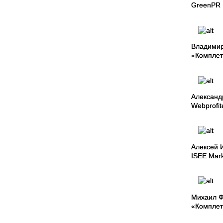
GreenPR
Владимир
«Комплет
Александ
Webprofit
Алексей 
ISEE Mark
Михаил Ф
«Комплет