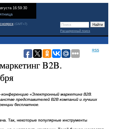
августа 16:59:30
ятница
сноярск
(GMT+7)
Расширенный поиск
RSS
маркетинг B2B.
ября
йн-конференцию «Электронный маркетинг В2В.
анстве представителей В2В компаний и лучших
ренции бесплатное.
ача. Так, некоторые популярные инструменты