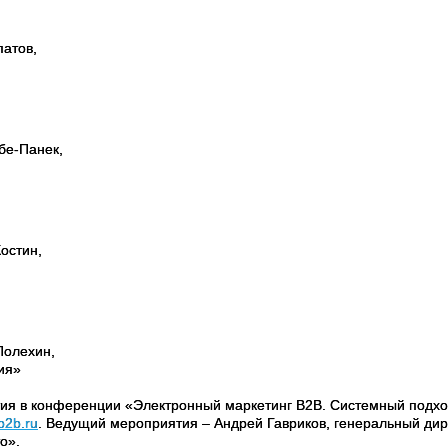
патов,
бе-Панек,
остин,
Полехин,
ия»
тия в конференции «Электронный маркетинг В2В. Системный подхо
2b.ru
. Ведущий мероприятия – Андрей Гавриков, генеральный дир
о».