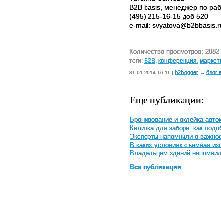
B2B basis, менеджер по ра
(495) 215-16-15 доб 520
e-mail: svyatova@b2bbasis.r
Количество просмотров: 2082
теги:
B2B
,
конференция
,
маркет
b2blogger
блог 
31.01.2014 16:11 |
→
Еще публикации:
Бронирование и оклейка авто
Калитка для забора: как под
Эксперты напомнили о важнос
В каких условиях съемная и
Владельцам зданий напомнили
Все публикации