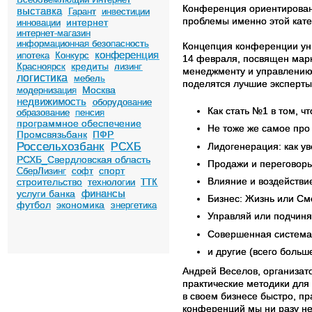
Конференция ориентирован
выставка
Гарант
инвестиции
проблемы именно этой кате
интернет
инновации
интернет-магазин
информационная безопасность
Концепция конференции уни
конференция
ипотека
Конкурс
14 февраля, посвящен марк
кредиты
Красноярск
лизинг
менеджменту и управлению
логистика
мебель
поделятся лучшие эксперты
Москва
модернизация
недвижимость
оборудование
Как стать №1 в том, ч
образование
пенсия
программное обеспечение
Не тоже же самое про
Промсвязьбанк
ПФР
Россельхозбанк
Лидогенерация: как у
РСХБ
РСХБ_Свердловская область
Продажи и переговор
спорт
СберЛизинг
софт
Влияние и воздействи
строительство
технологии
ТТК
финансы
услуги банка
Бизнес: Жизнь или С
футбол
экономика
энергетика
Управляй или подчин
Совершенная система
и другие (всего больше
Андрей Веселов, организа
практические методики для
в своем бизнесе быстро, п
конференций мы ни разу не