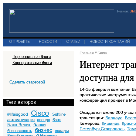
Выб
Регион:
О ПРОЕКТЕ
|
НОВОСТИ
|
СТАТЬИ
|
НОВОСТИ КОМПАНИЙ
|
Главная
//
Блоги
Персональные блоги
Интернет тра
Корпоративные блоги
доступна для
Сделать стартовой
14-15 февраля компания B2
практические инструменты»
конференция пройдет в Мос
Теги авторов
Cisco
Ожидается около 200 участ
#lifeisgood
Softline
трансляции:
Барнаул
,
Белг
автоматизация
аренда
банк
Кемерово,
Кишинев
,
Красно
Банк Зенит
банки
Петербург
,
Ставрополь
,
Том
бизнес
безопасность
вклады
Всеобъемлющий Интернет