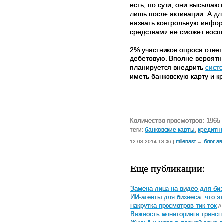
есть, по сути, они высылаю
лишь после активации. А дл
назвать контрольную инфор
средствами не сможет воспо
2% участников опроса ответ
дебетовую. Вполне вероятно
планируется внедрить
сист
иметь банковскую карту и к
Количество просмотров: 1965
теги:
банковские карты
,
кредитн
milenast
блог а
12.03.2014 13:36 |
→
Еще публикации:
Замена лица на видео для биз
ИИ-агенты для бизнеса: что э
накрутка просмотров тик ток
//
Важность мониторинга трансп