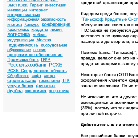
кредитной организации прих
выставка
Гарант
инвестиции
интернет
инновации
Лидером среди банков, осущ
интернет-магазин
"
Тинькофф Кредитные Сис
информационная безопасность
конференция
ипотека
Конкурс
обслуживанию клиентов и в
кредиты
Красноярск
лизинг
ТКС Банка не требуются до
логистика
мебель
доставлена по нужному адр
Москва
модернизация
паспорта и договор или, в 
недвижимость
оборудование
образование
пенсия
Помимо Банка "Тинькофф", к
программное обеспечение
правда, делают они это на 
Промсвязьбанк
ПФР
придется оформить заявку 
Россельхозбанк
РСХБ
РСХБ_Свердловская область
Некоторые банки (ОТП Банк,
спорт
СберЛизинг
софт
оформления клиентом кредит
строительство
технологии
ТТК
финансы
услуги банка
заполнении заявки. По исте
футбол
экономика
энергетика
Не исключено, что и другие
имеющимися опасениями на 
(36%), потому что так наде
при личной встрече.
Действительно ли стоит 
Все российские банки, осу