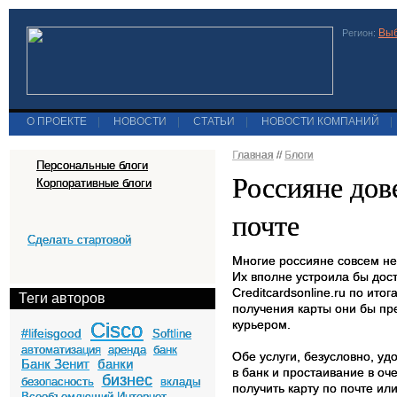
Выб
Регион:
О ПРОЕКТЕ
|
НОВОСТИ
|
СТАТЬИ
|
НОВОСТИ КОМПАНИЙ
|
Главная
//
Блоги
Персональные блоги
Россияне дов
Корпоративные блоги
почте
Сделать стартовой
Многие россияне совсем не
Их вполне устроила бы дост
Creditcardsonline.ru по ито
Теги авторов
получения карты они бы пре
курьером.
Cisco
#lifeisgood
Softline
автоматизация
аренда
банк
Обе услуги, безусловно, уд
Банк Зенит
банки
в банк и простаивание в оч
бизнес
безопасность
вклады
получить карту по почте ил
Всеобъемлющий Интернет