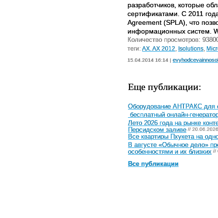
разработчиков, которые о
сертификатами. С 2011 года
Agreement (SPLA), что поз
информационных систем. Web
Количество просмотров: 9380
теги:
AX. AX 2012
,
Isolutions
,
Micr
evyhodcevainnoso
15.04.2014 16:14 |
Еще публикации:
Оборудование АНТРАКС для с
бесплатный онлайн-генератор
Лето 2026 года на рынке конт
Персидском заливе
// 20.06.202
Все квартиры Пхукета на одн
В августе «Обычное дело» п
особенностями и их близких
//
Все публикации