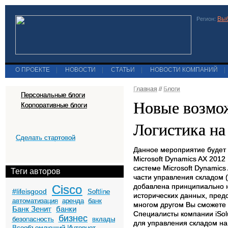
Выб
Регион:
О ПРОЕКТЕ
|
НОВОСТИ
|
СТАТЬИ
|
НОВОСТИ КОМПАНИЙ
|
Главная
//
Блоги
Персональные блоги
Новые возмо
Корпоративные блоги
Логистика на
Сделать стартовой
Данное мероприятие будет 
Microsoft Dynamics AX 201
системе Microsoft Dynamic
Теги авторов
части управления складом 
добавлена принципиально н
Cisco
#lifeisgood
Softline
исторических данных, предс
автоматизация
аренда
банк
многом другом Вы сможете
Банк Зенит
банки
Специалисты компании iSolu
бизнес
безопасность
вклады
для управления складом на 
Всеобъемлющий Интернет