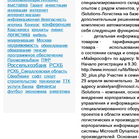
специализированного склад
выставка
Гарант
инвестиции
опытом с рядом клиентов,
интернет
инновации
iSolutions-Логистика на баз
интернет-магазин
дополнительным решением,
информационная безопасность
конференция
ипотека
Конкурс
комплексно автоматизирова
кредиты
Красноярск
лизинг
себя следующие функциона
логистика
мебель
· детальная информация 
Москва
модернизация
товаром · тарификация и
недвижимость
оборудование
товара · использование 
образование
пенсия
о состоянии склада и опер
программное обеспечение
«Майкрософт» по адресу: Мо
Промсвязьбанк
ПФР
Начало регистрации в 9.30
Россельхозбанк
РСХБ
http://www.innosol.ru/lib/fi
РСХБ_Свердловская область
30_plus.php Участие в сем
спорт
СберЛизинг
софт
29 апреля включительно. З
строительство
технологии
ТТК
финансы
услуги банка
адресу arakelyan@innosol.ru
футбол
экономика
энергетика
iSolutions – компания, ос
внедрение корпоративных 
управления и информацио
специализированного обору
проектов в области комплек
логистических и производс
корпоративных информацио
системы Microsoft Dynamic
производителей. Основная 