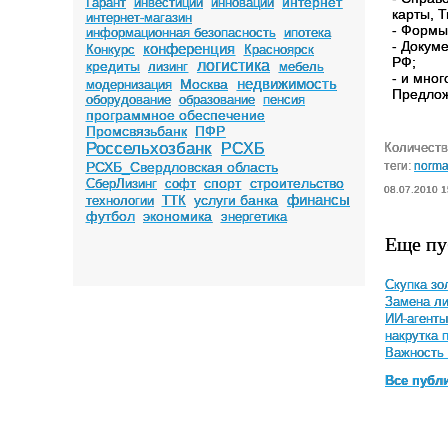
интернет
Гарант
инвестиции
инновации
карты, 
интернет-магазин
- Формы
информационная безопасность
ипотека
- Докум
конференция
Конкурс
Красноярск
РФ;
логистика
кредиты
лизинг
мебель
- и мног
недвижимость
Москва
модернизация
Предлож
оборудование
образование
пенсия
программное обеспечение
Промсвязьбанк
ПФР
Россельхозбанк
Количеств
РСХБ
теги:
norma
РСХБ_Свердловская область
спорт
строительство
СберЛизинг
софт
08.07.2010 1
финансы
услуги банка
технологии
ТТК
футбол
экономика
энергетика
Еще пу
Скупка зо
Замена ли
ИИ-агенты
накрутка 
Важность 
Все публ