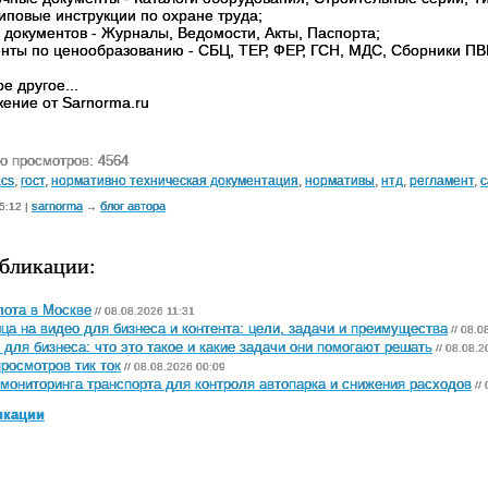
Типовые инструкции по охране труда;
 документов - Журналы, Ведомости, Акты, Паспорта;
енты по ценообразованию - СБЦ, ТЕР, ФЕР, ГСН, МДС, Сборники ПВ
ое другое...
ение от Sarnorma.ru
о просмотров: 4564
cs
,
гост
,
нормативно техническая документация
,
нормативы
,
нтд
,
регламент
,
с
sarnorma
блог автора
5:12 |
→
бликации:
лота в Москве
// 08.08.2026 11:31
ца на видео для бизнеса и контента: цели, задачи и преимущества
// 08.0
 для бизнеса: что это такое и какие задачи они помогают решать
// 08.08.2
просмотров тик ток
// 08.08.2026 00:09
мониторинга транспорта для контроля автопарка и снижения расходов
//
икации