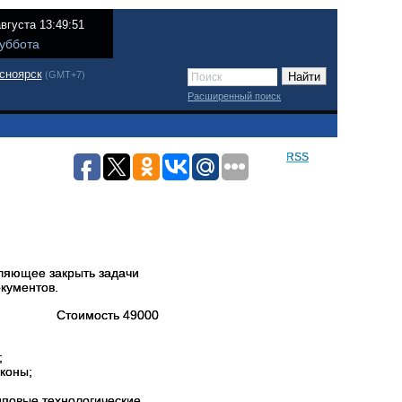
августа 13:49:51
уббота
сноярск
(GMT+7)
Расширенный поиск
RSS
ляющее закрыть задачи
кументов.
Стоимость 49000
;
коны;
иповые технологические