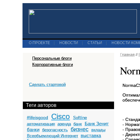
О ПРОЕКТЕ
|
НОВОСТИ
|
СТАТЬИ
|
НОВОСТИ КО
Главная
//
Персональные блоги
Корпоративные блоги
Norm
Сделать стартовой
NormaCS
Оптимал
обеспеч
Теги авторов
Cisco
#lifeisgood
Softline
- Cтанд
Банк Зенит
автоматизация
аренда
банк
- Норма
бизнес
банки
- Право
безопасность
вклады
- Дирек
выставка
Всеобъемлющий Интернет
- Справ