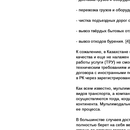
- перевозка грузов и обору
- чистка подъездных дорог 
- вывоз твёрдых бытовых от
- вывоз отходов бурения.
[4]
К сожалению, в Казахстане 
качества и еще не налажен
работы услуги (ТРУ) не смо
техническим требованиям и
договора с иностранными п
в РК через зарегистрирова
Как всем известно, мультим
видов транспорта, а компан
осуществляются тогда, когд
континента. Мультимодальн
ее процесса.
В большинстве случаев дост
полностью берет на себя ве
стране до отгрузки товара 