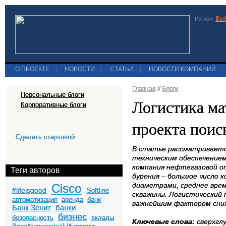
Выб
Регион:
О ПРОЕКТЕ
|
НОВОСТИ
|
СТАТЬИ
|
НОВОСТИ КОМПАНИЙ
|
Главная
//
Блоги
Персональные блоги
Логистика ма
Корпоративные блоги
проекта поис
Сделать стартовой
В статье рассматриваетс
техническим обеспечение
компания нефтегазовой от
Теги авторов
бурения – большое число к
диаметрами, среднее врем
Cisco
#lifeisgood
Softline
скважины. Логистический 
автоматизация
аренда
банк
важнейшим фактором сни
Банк Зенит
банки
бизнес
безопасность
вклады
Ключевые слова:
сверхгл