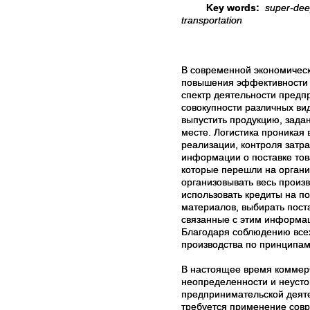
Key words:
super-deep
transportation
В современной экономическ
повышения эффективности у
спектр деятельности предп
совокупности различных вид
выпустить продукцию, задан
месте. Логистика проникая
реализации, контроля затра
информации о поставке тов
которые перешли на органи
организовывать весь произ
использовать кредиты на п
материалов, выбирать пост
связанные с этим информа
Благодаря соблюдению всех
производства по принципам
В настоящее время коммер
неопределенности и неусто
предпринимательской деяте
требуется применение сов