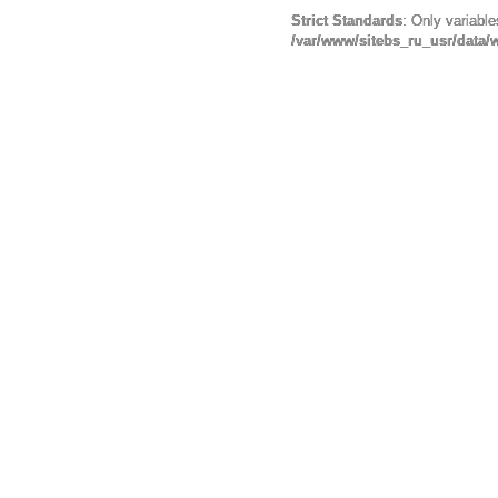
Strict Standards
: Only variabl
/var/www/sitebs_ru_usr/data/