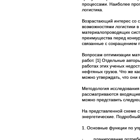
процессами. Наиболее про
логистика.
Возрастающий интерес со 
возможностями логистики 
материалопроводящих систе
преимущества перед конкур
связанные с сокращением п
Вопросам оптимизации мат
работ. [1] Отдельные авто
работах этих ученых недос
нефтяных грузов. Что же к
можно утверждать, что они 
Методология исследования 
рассматриваются входящие,
можно представить следующ
На представленной схеме 
энергетические. Подробный
1. Основные функции по у
·
планирование потреб