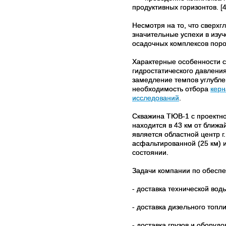
продуктивных горизонтов. [4
Несмотря на то, что сверхг
значительные успехи в изу
осадочных комплексов поро
Характерные особенности с
гидростатического давлени
замедление темпов углубле
необходимость отбора
керн
исследований
.
Скважина ТЮВ-1 с проектно
находится в 43 км от ближ
является областной центр г
асфальтированной (25 км) и
состоянии.
Задачи компании по обесп
- доставка технической вод
- доставка дизельного топл
- доставка грузов и оборуд