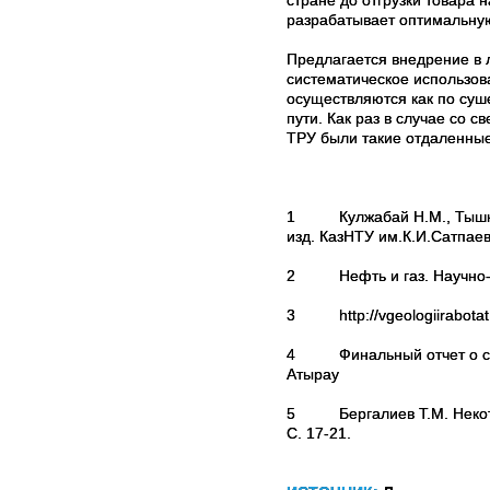
разрабатывает оптимальну
Предлагается внедрение в 
систематическое использов
осуществляются как по суш
пути. Как раз в случае со
ТРУ были такие отдаленные
1
Кулжабай Н.М., Тышк
изд. КазНТУ им.К.И.Сатпаева
2
Нефть и газ. Научно
3
http://vgeologiirabot
4
Финальный отчет о с
Атырау
5
Бергалиев Т.М. Неко
С. 17-21.