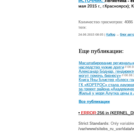
ИСТОЧНИК:
Логистика - 
мая 2015 г., г.Красноярск); 
Количество просмотров: 4086
теги:
Kaflog
блог авт
24.06.2015 08:05 |
→
Еще публикации:
Масштабирование регионально
наследство чужие долги
// 06.
Александр Боднар, гендирект
могут помочь бизнесу»
// 06.08
Книга Яны Блистер «Блеск го
ГК «КОРТРОС» стала лауреато
за проект района «Академиче
Жильё у моря Алупка цены в
Все публикации
•
ERROR:
256 in {KERNEL_DI
Strict Standards
: Only variabl
/var/www/sitebs_ru_usr/data