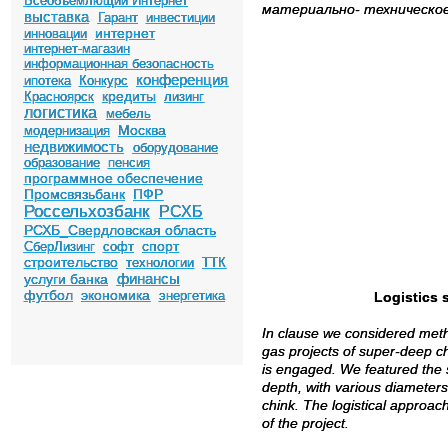
Всеобъемлющий Интернет
материально- техническое
выставка
Гарант
инвестиции
интернет
инновации
интернет-магазин
информационная безопасность
конференция
ипотека
Конкурс
кредиты
Красноярск
лизинг
логистика
мебель
Москва
модернизация
недвижимость
оборудование
образование
пенсия
программное обеспечение
Промсвязьбанк
ПФР
Россельхозбанк
РСХБ
РСХБ_Свердловская область
спорт
СберЛизинг
софт
строительство
технологии
ТТК
финансы
услуги банка
футбол
экономика
энергетика
Logistics 
In clause we considered meth
gas projects of super-deep c
is engaged. We featured the s
depth, with various diameters
chink. The logistical approac
of the project.