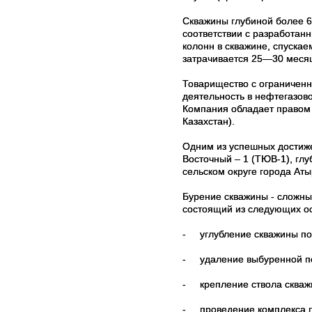
Скважины глубиной более 6
соответствии с разработан
колонн в скважине, спуска
затрачивается 25—30 месяц
Товарищество с ограничен
деятельность в нефтегазов
Компания обладает правом 
Казахстан).
Одним из успешных достиже
Восточный – 1 (ТЮВ-1), гл
сельском округе города Аты
Бурение скважины - сложны
состоящий из следующих о
-
углубление скважины п
-
удаление выбуренной п
-
крепление ствола скваж
-
проведение комплекса 