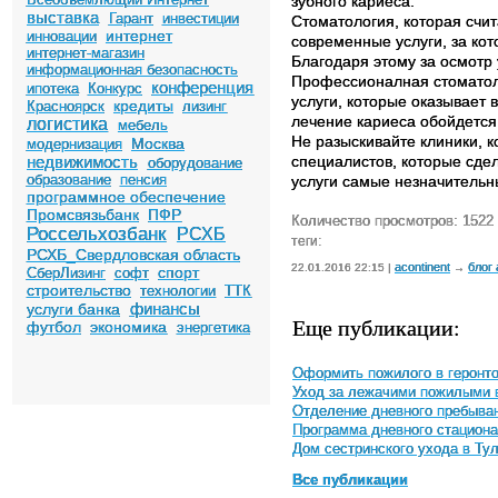
зубного кариеса.
выставка
Гарант
инвестиции
Стоматология, которая счи
интернет
инновации
современные услуги, за ко
интернет-магазин
Благодаря этому за осмотр
информационная безопасность
Профессионалная стоматол
конференция
ипотека
Конкурс
услуги, которые оказывает
кредиты
Красноярск
лизинг
лечение кариесa обойдется
логистика
мебель
Не разыскивайте клиники, к
Москва
модернизация
недвижимость
специалистов, которые сде
оборудование
образование
пенсия
услуги самые незначительн
программное обеспечение
Промсвязьбанк
ПФР
Количество просмотров: 1522
Россельхозбанк
РСХБ
теги:
РСХБ_Свердловская область
acontinent
блог
22.01.2016 22:15 |
→
спорт
СберЛизинг
софт
строительство
технологии
ТТК
финансы
услуги банка
Еще публикации:
футбол
экономика
энергетика
Оформить пожилого в геронто
Уход за лежачими пожилыми 
Отделение дневного пребыва
Программа дневного стациона
Дом сестринского ухода в Ту
Все публикации