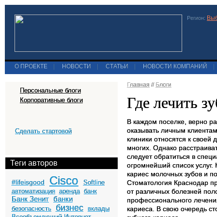
Выб
Регион:
О ПРОЕКТЕ
|
НОВОСТИ
|
СТАТЬИ
|
НОВОСТИ КОМПАНИЙ
|
Главная
//
Блоги
Персональные блоги
Где лечить з
Корпоративные блоги
В каждом поселке, верно ра
оказывать личным клиентам
Сделать стартовой
клиники относятся к своей
многих. Однако расстраива
следует обратиться в специ
Теги авторов
огромнейший список услуг.
кариес молочных зубов и п
Cisco
#lifeisgood
Softline
Стоматология Краснодар пр
автоматизация
аренда
банк
от различных болезней поло
Банк Зенит
банки
профессионального лечения
бизнес
безопасность
вклады
кариеса. В свою очередь с
Всеобъемлющий Интернет