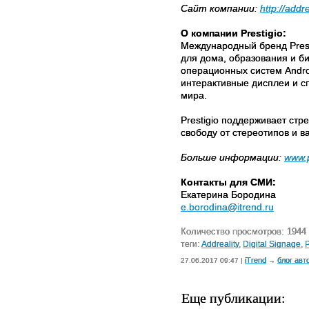
Сайт компании:
http://addre
О компании Prestigio:
Международный бренд Prest
для дома, образования и б
операционных систем Androi
интерактивные дисплеи и с
мира.
Prestigio поддерживает ст
свободу от стереотипов и 
Больше информации:
www.p
Контакты для СМИ:
Екатерина Бородина
e.borodina@itrend.ru
Количество просмотров: 1944
теги:
Addreality
,
Digital Signage
,
P
iTrend
блог авт
27.06.2017 09:47 |
→
Еще публикации: