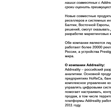
наших совместных с Addre
сроки оценить преимущес
Новые совместные продукты 
реселлеров и системных ин
Балтии, Восточной Европы,
решений, смогут оказывать
разработке маркетинговых 
Обе компании являются лид
работают более 20000 рекл
России, а устройства Prest
мира.
О компании Addreality:
Addreality – российский ра
аналитики. Основной продук
предприятиях HoReCa, банк
комплексное управление ко
управлять цифровыми систе
помогает настраивать, кон
продаж, в том числе терри
платформы Addreality работ
2011 году.