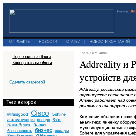
Выб
Регион:
О ПРОЕКТЕ
|
НОВОСТИ
|
СТАТЬИ
|
НОВОСТИ КОМПАНИЙ
|
Главная
//
Блоги
Персональные блоги
Addreality и 
Корпоративные блоги
устройств дл
Сделать стартовой
Addreality, российский раз
партнерское соглашение с
Альянс работает над сов
Теги авторов
рекламы и планирует вывес
Cisco
#lifeisgood
Softline
Компании объединят свои ф
автоматизация
аренда
банк
аналитики: линейку оборудов
Банк Зенит
банки
мультифункциональные экра
бизнес
безопасность
вклады
Sphere для управления ци
Всеобъемлющий Интернет