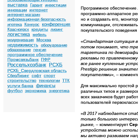
выставка
Гарант
инвестиции
Программное обеспечение Ad
интернет
инновации
программно-аппаратное реш
интернет-магазин
но и создавать его, монит
информационная безопасность
конференция
ипотека
Конкурс
коммуникации, отслеживать
кредиты
Красноярск
лизинг
покупательского поведения
логистика
мебель
Москва
модернизация
«Стандартная ситуация в 
недвижимость
оборудование
потом понимает, что тре
образование
пенсия
таргетинга по демографи
программное обеспечение
рекламы по привлеченному
Промсвязьбанк
ПФР
все ранее купленные устр
Россельхозбанк
РСХБ
Prestigio решение значит
РСХБ_Свердловская область
покупателями»,
– коммент
спорт
СберЛизинг
софт
строительство
технологии
ТТК
финансы
услуги банка
Для максимально простой 
футбол
экономика
энергетика
различных типов и размеро
всех заказчиков будет рабо
пользователей первокласс
«В 2017 наблюдается стаби
только большого интереса
рынке,
– комментирует
Cер
устройства можно использо
мы активно развиваем нап