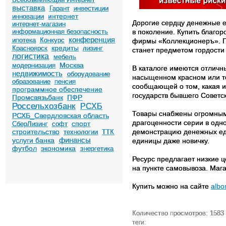
выставка
Гарант
инвестиции
интернет
инновации
Дорогие сердцу денежные е
интернет-магазин
информационная безопасность
в поколение. Купить благор
конференция
ипотека
Конкурс
фирмы «Коллекционеръ». П
кредиты
Красноярск
лизинг
станет предметом гордости
логистика
мебель
Москва
модернизация
В каталоге имеются отличн
недвижимость
оборудование
насыщенном красном или те
образование
пенсия
сообщающей о том, какая и
программное обеспечение
государств бывшего Советс
Промсвязьбанк
ПФР
Россельхозбанк
РСХБ
Товары снабжены огромным 
РСХБ_Свердловская область
драгоценности серии в одн
спорт
СберЛизинг
софт
строительство
демонстрацию денежных еди
технологии
ТТК
финансы
услуги банка
единицы даже новичку.
футбол
экономика
энергетика
Ресурс предлагает низкие ц
на пункте самовывоза. Маг
Купить можно на сайте
albo
Количество просмотров: 1583
теги: