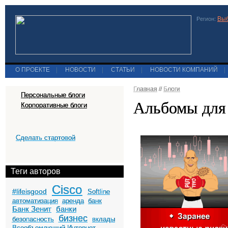
Выб
Регион:
О ПРОЕКТЕ
|
НОВОСТИ
|
СТАТЬИ
|
НОВОСТИ КОМПАНИЙ
|
Главная
//
Блоги
Персональные блоги
Альбомы для
Корпоративные блоги
Сделать стартовой
Теги авторов
Cisco
#lifeisgood
Softline
автоматизация
аренда
банк
Банк Зенит
банки
бизнес
безопасность
вклады
Всеобъемлющий Интернет