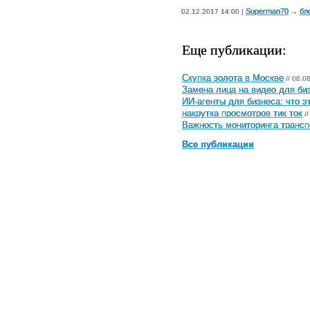
Superman70
бл
02.12.2017 14:00 |
→
Еще публикации:
Скупка золота в Москве
// 08.0
Замена лица на видео для биз
ИИ-агенты для бизнеса: что э
накрутка просмотров тик ток
//
Важность мониторинга трансп
Все публикации