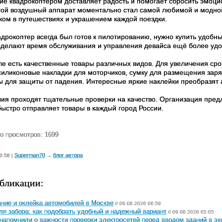
ие квадрокоптером доставляет радость и помогает сбросить эмоц
гой воздушный аппарат моментально стал самой любимой и модной
ом в путешествиях и украшением каждой поездки.
адрокоптер всегда был готов к пилотированию, нужно купить удоб
сделают время обслуживания и управления девайса ещё более уд
ле есть качественные товары различных видов. Для увеличения с
 силиконовые накладки для моторчиков, сумку для размещения заря
ы для защиты от падения. Интересные яркие наклейки преобразят 
лия проходят тщательные проверки на качество. Организация пред
быстро отправляет товары в каждый город России.
о просмотров: 1699
Superman70
блог автора
0:58 |
→
бликации:
ние и оклейка автомобилей в Москве
// 09.08.2026 06:59
ля забора: как подобрать удобный и надежный вариант
// 09.08.2026 05:05
напомнили о важности проверки электросетей перед вводом зданий в э