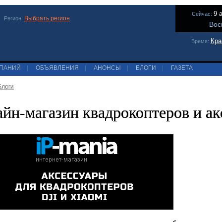
9 
Сейчас:
Выбрать регион
Регион:
Вос
Кра
Время:
МПАНИЙ
|
ОБЪЯВЛЕНИЯ
|
АНОНСЫ
|
БЛОГИ
|
ГАЗЕТА
Блоги
йн-магазин квадрокоптеров и ак