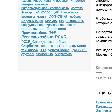
интернет
Управлен
Гарант
инвестиции
инновации
интернет-магазин
и недоро
информационная безопасность
ипотека
помощник
конференция
Конкурс
Красноярск
логистика
кредиты
лизинг
мебель
Чтобы кв
недвижимость
Москва
модернизация
которые 
оборудование
образование
пенсия
программное обеспечение
На порта
Промсвязьбанк
ПФР
заказать
Россельхозбанк
РСХБ
комплект
РСХБ_Свердловская область
спорт
строительство
СберЛизинг
софт
финансы
услуги банка
Все изде
технологии
ТТК
футбол
экономика
энергетика
Москвы, 
Количеств
теги:
03.12.2017 0
Еще пу
Бронирова
Калитка д
Эксперты 