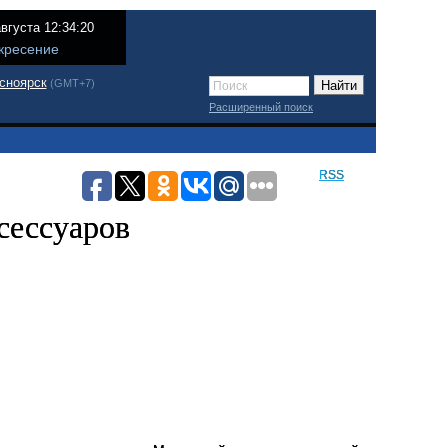
августа 12:34:20
кресение
сноярск
(GMT+7)
Расширенный поиск
RSS
сессуаров