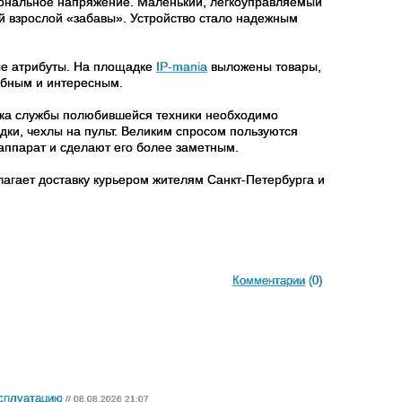
иональное напряжение. Маленький, легкоуправляемый
 взрослой «забавы». Устройство стало надежным
ные атрибуты. На площадке
IP-mania
выложены товары,
обным и интересным.
рока службы полюбившейся техники необходимо
дки, чехлы на пульт. Великим спросом пользуются
аппарат и сделают его более заметным.
лагает доставку курьером жителям Санкт-Петербурга и
Комментарии
(0)
ксплуатацию
// 08.08.2026 21:07