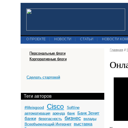
О ПРОЕКТЕ
|
НОВОСТИ
|
СТАТЬИ
|
НОВОСТИ КО
Главная
//
Персональные блоги
Корпоративные блоги
Онла
Сделать стартовой
Теги авторов
Cisco
#lifeisgood
Softline
Банк Зенит
автоматизация
аренда
банк
бизнес
банки
безопасность
вклады
выставка
Всеобъемлющий Интернет