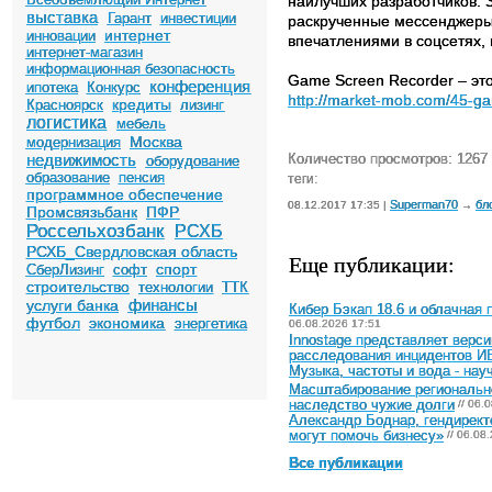
наилучших разработчиков. 
выставка
Гарант
инвестиции
раскрученные мессенджеры 
интернет
инновации
впечатлениями в соцсетях, и
интернет-магазин
информационная безопасность
Game Screen Recorder – это
конференция
ипотека
Конкурс
http://market-mob.com/45-ga
кредиты
Красноярск
лизинг
логистика
мебель
Москва
модернизация
недвижимость
Количество просмотров: 1267
оборудование
образование
пенсия
теги:
программное обеспечение
Superman70
бл
08.12.2017 17:35 |
→
Промсвязьбанк
ПФР
Россельхозбанк
РСХБ
РСХБ_Свердловская область
Еще публикации:
спорт
СберЛизинг
софт
строительство
технологии
ТТК
финансы
услуги банка
Кибер Бэкап 18.6 и облачная
футбол
экономика
энергетика
06.08.2026 17:51
Innostage представляет верс
расследования инцидентов И
Музыка, частоты и вода - на
Масштабирование регионально
наследство чужие долги
// 06.
Александр Боднар, гендирект
могут помочь бизнесу»
// 06.08
Все публикации