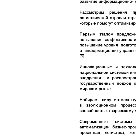
развитие информационно- к
Рассмотрим решения пр
логистической отрасли ст
которые помогут оптимизир
Первым этапом предлож
повышения эффективности 
повышение уровня подгото
и информационно-управляю
[5].
Инновационные и техноло
национальной системой ин
внедрения и распростр
государственный подход к
мировом рынке.
Набирает силу интеллект
в эволюционном процесс
способность к творческому 
Современные системы 
автоматизации бизнес-про
проектная логистика, кот