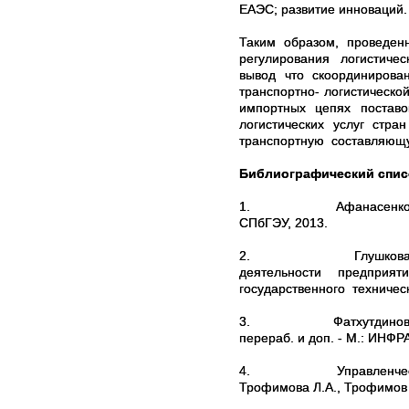
ЕАЭС; развитие инноваций.
Таким образом, проведе
регулирования логистичес
вывод что скоординиро
транспортно- логистическ
импортных цепях поставо
логистических услуг ст
транспортную составляющу
Библиографический спис
1.
Афанасенко И
СПбГЭУ, 2013.
2.
Глушкова 
деятельности предприя
государственного техническо
3.
Фатхутдинов 
перераб. и доп. - М.: ИНФР
4.
Управленчес
Трофимова Л.А., Трофимов 