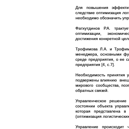
Для повышения эффективно
следствие оптимизация лог
необходимо обозначить упр
Фатхутдинов Р.А. тракту
оптимизации, экономиче
достижения конкретной цел
Трофимова Л.А. и Трофимо
менеджера, основными фу
среде предприятия, о е
предприятия [4, с.7].
Необходимость принятия 
подвержены влиянию внешн
мирового сообщества, поэ
обратных связей.
Управленческое решение
состоянии объекта управл
которая представлена в
(оптимизация логистически
Управление происходит ч