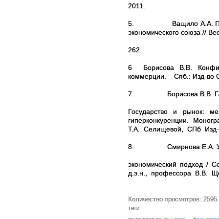
2011.
5.
Ващило А.А. П
экономического союза // Вес
262.
6
Борисова В.В. Конфигу
коммерции. – Спб.: Изд-во 
7.
Борисова В.В. Г
Государство и рынок: ме
гиперконкуренции. Моногр
Т.А. Селищевой, СПб Изд-в
8.
Смирнова Е.А. 
экономический подход / С
д.э.н., профессора В.В. Щ
Количество просмотров: 2595
теги: