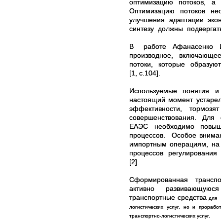
оптимизацию потоков, 
Оптимизацию потоков не
улучшения адаптации эко
синтезу должны подвергать
В
работе Афанасенко И.
производное, включающе
потоки, которые образуют
[1, с.104].
Используемые понятия и 
настоящий момент устаре
эффективности, тормоз
совершенствования. Для
ЕАЭС необходимо повыша
процессов. Особое вним
импортным операциям, на 
процессов регулирования 
[2].
Сформированная трансп
активно развивающуюся 
транспортные средства
для 
логистических услуг, но и прорабо
транспортно-логистических услуг.