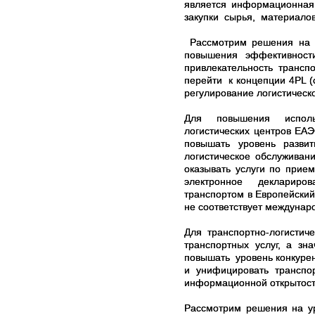
является информационная
закупки сырья, материалов
Рассмотрим решения на у
повышения эффективности
привлекательность транс
перейти к концепции 4PL (
регулирование логистическо
Для повышения использо
логистических центров ЕА
повышать уровень развит
логистическое обслуживан
оказывать услуги по прие
электронное деклариров
транспортом в Европейски
не соответствует междуна
Для транспортно-логистич
транспортных услуг, а зн
повышать уровень конкурен
и унифицировать транспор
информационной открытост
Рассмотрим решения на ур