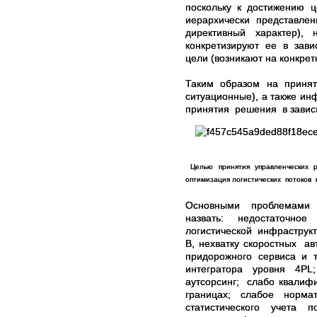
поскольку к достижению ц
иерархически представ
директивный характер),
конкретизируют ее в зави
цели (возникают на конкрет
Таким образом на приняти
ситуационные), а также и
принятия решения в зависи
Целью принятия управленческих р
оптимизация логистических потоков 
Основными проблемами 
назвать: недостаточное
логистической инфраструкт
В, нехватку скоростных а
придорожного сервиса и т
интегратора уровня 4PL
аутсорсинг; слабо квалиф
границах; слабое нормат
статистического учета по