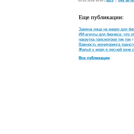
qaza
блог авто
05.05.2018 16:45 |
→
Еще публикации:
Замена лица на видео для биз
ИИ-агенты для бизнеса: что э
накрутка просмотров тик ток
//
Важность мониторинга трансп
Жильё у моря в лесной зоне 
Все публикации