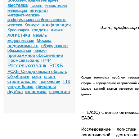
Всеобъемлющий Интернет
выставка
Гарант
инвестиции
интернет
инновации
интернет-магазин
информационная безопасность
конференция
ипотека
Конкурс
д.э.н., профессо
кредиты
Красноярск
лизинг
логистика
мебель
Москва
модернизация
недвижимость
оборудование
образование
пенсия
программное обеспечение
Промсвязьбанк
ПФР
Россельхозбанк
РСХБ
РСХБ_Свердловская область
спорт
СберЛизинг
софт
Среди
комплекса
проблем
повыш
строительство
технологии
ТТК
сферы
– определение направлений и 
финансы
услуги банка
Целью
данной
статьи
является
ис
футбол
экономика
энергетика
(далее
–
ЕАЭС) с целью оптимизац
ЕАЭС.
Исследование логистик
логистической деятельн