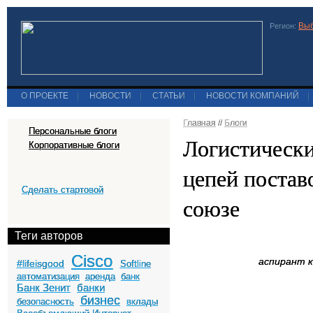
Выб
Регион:
О ПРОЕКТЕ
|
НОВОСТИ
|
СТАТЬИ
|
НОВОСТИ КОМПАНИЙ
|
Главная
//
Блоги
Персональные блоги
Логистическ
Корпоративные блоги
цепей постав
Сделать стартовой
союзе
Теги авторов
Cisco
аспирант к
#lifeisgood
Softline
автоматизация
аренда
банк
Банк Зенит
банки
бизнес
безопасность
вклады