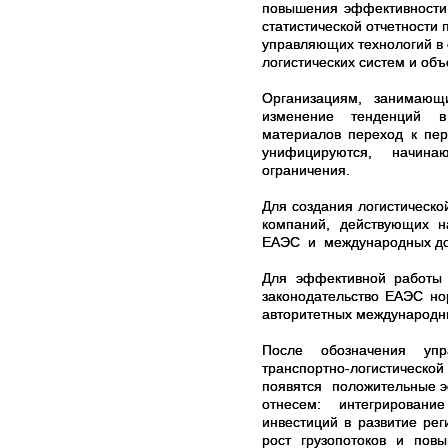
повышения эффективности 
статистической отчетност
управляющих технологий в 
логистических систем и объ
Организациям, занимающи
изменение тенденций в 
материалов переход к пер
унифицируются, начин
ограничения.
Для создания логистическ
компаний, действующих н
ЕАЭС и международных дог
Для эффективной работы т
законодательство ЕАЭС 
авторитетных международн
После обозначения уп
транспортно-логистическ
появятся положительные 
отнесем: интегрировани
инвестиций в развитие р
рост грузопотоков и повыш