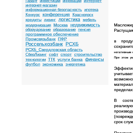
интернет
Гарант
инвестиции
инновации
интернет-магазин
информационная безопасность
ипотека
конференция
Конкурс
Красноярск
логистика
кредиты
лизинг
мебель
недвижимость
Москва
Масложир
модернизация
оборудование
образование
пенсия
Растущая
программное обеспечение
Промсвязьбанк
ПФР
в
продук
Россельхозбанк
РСХБ
сохранит
РСХБ_Свердловская область
негативным 
спорт
строительство
СберЛизинг
софт
При этом ук
финансы
услуги банка
технологии
ТТК
футбол
экономика
энергетика
Эффектив
учитывае
возможн
материал
пределах
В
соотв
реализую
производ
(поврежд
срок слу