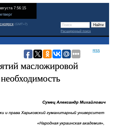
августа 7:56:15
етверг
сноярск
(GMT+7)
Расширенный поиск
RSS
иятий масложировой
, необходимость
Сумец Александр Михайлович
мики и права Харьковский гуманитарный университет
«Народная украинская академия»,