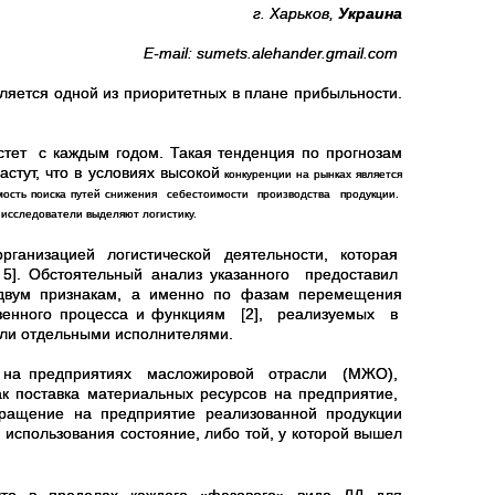
г. Харьков,
Украина
E-mail:
sumets.alehander.gmail.com
ляется одной из приоритетных в плане прибыльности.
ет с каждым годом. Такая тенденция по прогнозам
стут, что в условиях высокой
конкуренции на рынках является
имость поиска путей снижения себестоимости производства продукции.
сследователи выделяют логистику.
рганизацией логистической деятельности, которая
 5]. Обстоятельный анализ указанного предоставил
 двум признакам, а именно по фазам перемещения
твенного процесса и функциям [2], реализуемых в
ли отдельными исполнителями.
 на предприятиях масложировой отрасли (МЖО),
к поставка материальных ресурсов на предприятие,
звращение на предприятие реализованной продукции
пользования состояние, либо той, у которой вышел