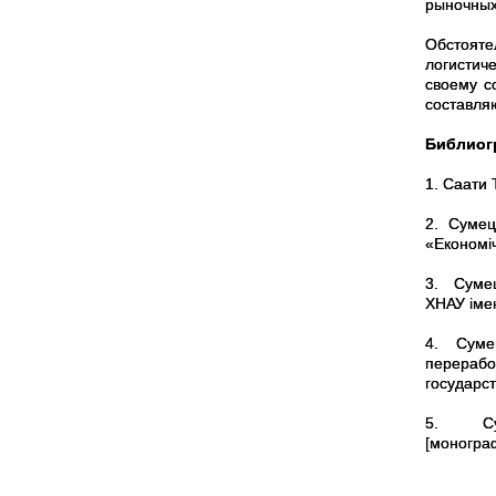
рыночных
Обстояте
логистич
своему с
составля
Библиог
1.
Саати Т
2.
Сумець
«Економіч
3.
Сумець
ХНАУ імен
4.
Сумец
перераб
государс
5.
Су
[моногра