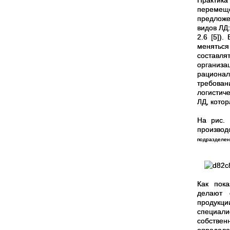
Практик
перемеще
предложе
видов ЛД:
2.6 [5])
меняться
составля
организ
рациона
требован
логистич
ЛД, кото
На рис.
произво
подразделен
Как пок
делают 
продукци
специали
собстве