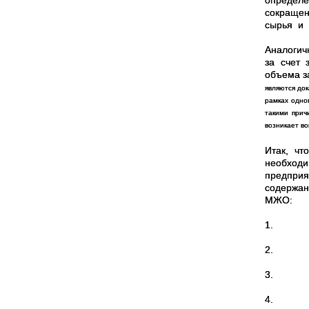
определе
сокращен
сырья и 
Аналогич
за счет 
объема з
являются док
рамках одно
такими
прич
возникает во
Итак, чт
необход
предприя
содержан
МЖО:
1.
2.
3.
4.