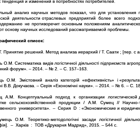
 тенденций и изменений в потребностях потребителей.
льный анализ научных методов показал, что для установлен
еской деятельности отраслевых предприятий более всего подхо
одержанию не противоречит основным положениям аналитичес
ют основу научных исследований рассматриваемой проблемы.
рафический список:
. Принятие решений. Метод анализа иерархий / Т. Саати ; [пер. с анг
 О.М. Систематика видів логістичної діяльності підприємств агро
ний форум». – 2014. – № 2. – С. 157–163.
 О.М. Змістовний аналіз категорій «ефективність» і «результативн
і В.В. Докучаєва. – Серія «Економічні науки». – 2014. – № 6. – С. 
 А.М. Концептуальный подход к организации логистической 
отке сельскохозяйственной продукции / А.М. Сумец // Науч
твенного университета». – Серия D : «Экономические и юридически
мець О.М. Теоретико-методологічні засади логістичної діял
фія]. – Харків : ТОВ «Друкарня Мадрид», 2015. – 544 с.