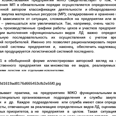
а хозяйствования предприятий МЖО свидетельствует о том, 
ния МП в обязательном порядке осуществляется определенное
нной автором классификации деятельности и обнародованной в
 закупка материальных ресурсов (МР); складирование и хранение ма
. В зависимости от ситуации, сложившейся на предприятии или 
 – уменьшаться или увеличиваться. Так, например, очень час
ть производственные графики работы цехов и участков предприя
ации выполнения «функциональных» видов ЛД важно опред
льную последовательность их осуществления с учетом вре
ий потребителей. Именно это позволяет рационализировать пе
еской системы предприятия и, наконец, обеспечить надлежащу
рая продуцируется логистической системой последнего.
 1 в обобщенной форме иллюстрирован авторский взгляд н
дственного предприятия как множества ее видов, реализуе
иями логистики или отдельными исполнителями.
азывает практика, на предприятиях МЖО функциональными 
специально организованные подразделения и службы закупок
и и др. Каждое подразделение или служба имеют свои определ
сты, отвечающие за реализацию определенных видов ЛД, оценива
нных приоритетов, а не предприятия в целом. Такая ситуац