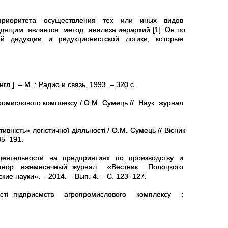
ия приоритета осуществления тех или иных видов
дящим является метод анализа иерархий [1]. Он по
кой дедукции и редукционистской логики, которые
л.]. – М. : Радио и связь, 1993. – 320 с.
промислового комплексу / О.М. Сумець // Наук. журнал
ість» логістичної діяльності / О.М. Сумець // Вісник
185–191.
деятельности на предприятиях по производству и
но-теор. ежемесячный журнал «Вестник Полоцкого
е науки». – 2014. – Вып. 4. – С. 123–127.
ьності підприємств агропромислового комплексу :