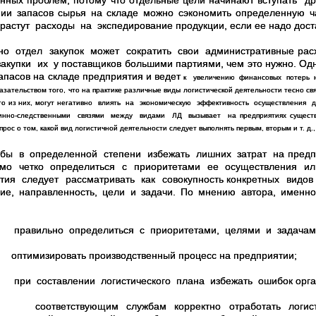
нных проблем, потому что отдельные цели начинают вступать 
ии запасов сырья на складе можно сэкономить определенную ч
растут расходы на экспедирование продукции, если ее надо доста
но отдел закупок может сократить свои административные р
закупки их у поставщиков большими партиями, чем это нужно. Одна
апасов на складе предприятия и ведет
к
увеличению финансовых потерь на
азательством того, что на практике различные виды логистической деятельности тесно св
го из них, могут негативно влиять на экономическую эффективность осуществления 
инно-следственными связями между видами ЛД вызывает на предприятиях существе
прос о том, какой вид логистичнoй деятельности следует выполнять первым, вторым и т. д.
обы в определенной степени избежать лишних затрат на предпр
имо четко определиться с приоритетами ее осуществления 
тия следует рассматривать как совокупность конкретных видо
ие, направленность, цели и задачи. По мнению автора, именно
правильно определиться с приоритетами, целями и задачами 
оптимизировать производственный процесс на предприятии;
при составлении логистического плана избежать ошибок орган
соответствующим службам корректно отработать логисти