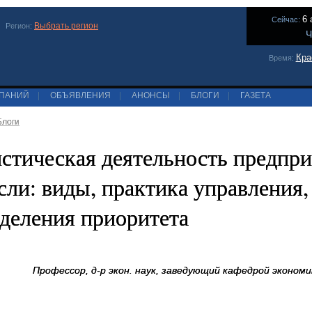
6 
Сейчас:
Выбрать регион
Регион:
Ч
Кра
Время:
МПАНИЙ
|
ОБЪЯВЛЕНИЯ
|
АНОНСЫ
|
БЛОГИ
|
ГАЗЕТА
Блоги
стическая деятельность предпр
сли: виды, практика управления
деления приоритета
Профессор, д-р экон. наук, заведующий кафедрой эконо