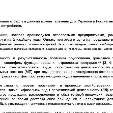
овая отрасль в данный момент времени для Украины и России яв
 потребность
ции, которая производится отраслевыми предприятиями, раст
ся и на ближайшие годы. Однако при этом и цены на продукцию ра
фактором развития отраслевых предприятий. На этот счет эксперты отмечают необход
азываются различные направления решения данной проблемы, среди которых многие и
ность и результативность логистики обусловлена грамотной о
т специфику функционирования отраслевых предприятий [3; 4;
ость конкретизировать виды логистической деятельности по
ьных потоков (МП) при осуществлении производственно-хозяйс
 указанных фаз соответствующими подразделениями логистики и
етствии с первым признаком, в процессе хозяйствования
тся такие «фазовые» виды логистической деятельности (ЛД) ка
ство продукции, распределение и сбыт готовой продукции, во
енной во время доставки либо пришедшей в непригодное для ис
жбы), утилизация
и
уничтожение отходов и продукции, у которой вышел срок службы.