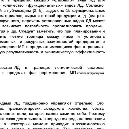
что в пределах каждого «фазового» вида ЛД для
 количество «функциональных» видов ЛД. Согласно
 публикациях [2; 5], выделено 15 функциональных
териалов, сырья и готовой продукции и т.д. (см. рис.
вокруг него, перечень установленных видов ЛД может
то возникает потребность прогнозировать продажи,
тия и др. Следует заметить, что при планировании и
елить четкие границы между ними и установить
менных и ресурсных возможностей предприятия и
ремещение МП в пределах имеющихся фаз в границах
ю результативность и экономическую эффективность
а состав ЛД в границах логистической системы
мых в пределах фаз перемещения МП
соответствующими
видами ЛД традиционно управляют отдельно. Это
, транспортировки, складского хозяйства, сбыта
енные цели, которые важны сами по себе. Поэтому
ют свою деятельность в первую очередь на основании
ия в некоторый момент приводит к возникновению