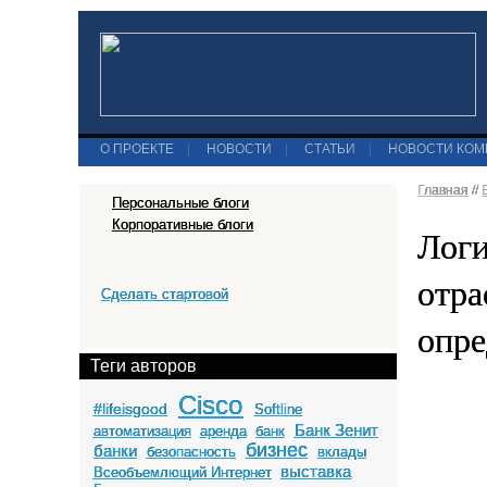
О ПРОЕКТЕ
|
НОВОСТИ
|
СТАТЬИ
|
НОВОСТИ КО
Главная
//
Персональные блоги
Корпоративные блоги
Логи
отра
Сделать стартовой
опре
Теги авторов
Cisco
#lifeisgood
Softline
Банк Зенит
автоматизация
аренда
банк
бизнес
банки
безопасность
вклады
выставка
Всеобъемлющий Интернет