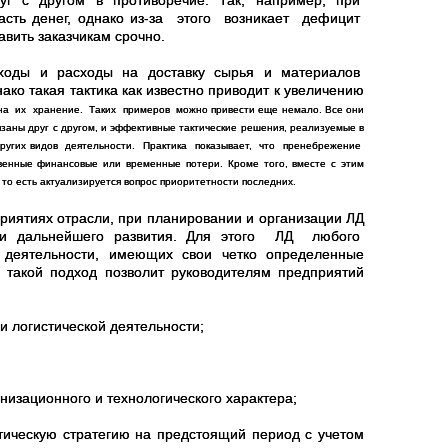
друг с другом в противоречие. Так, например, при
асть денег, однако из-за этого возникает дефицит
вить заказчикам срочно.
асходы и расходы на доставку сырья и материалов
ко такая тактика как известно приводит к увеличению
 их хранение. Таких примеров можно привести еще немало. Все они
язаны друг с другом, и эффективные тактические решения, реализуемые в
других видов деятельности. Практика показывает, что пренебрежение
нные финансовые или временные потери. Кроме того, вместе с этим
, то есть актуализируется вопрос приоритетности последних.
иятиях отрасли, при планировании и организации ЛД
или дальнейшего развития. Для этого ЛД любого
в деятельности, имеющих свои четко определенные
 такой подход позволит руководителям предприятий
логистической деятельности;
изационного и технологического характера;
ческую стратегию на предстоящий период с учетом