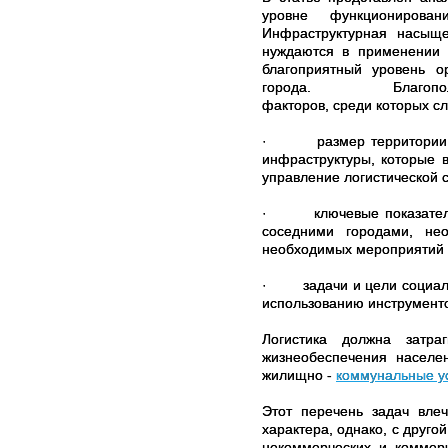
уровне функционирован
Инфраструктурная насыще
нуждаются в применении л
благоприятный уровень о
города. Благополучие т
факторов, среди которых сл
·
размер территории
инфраструктуры, которые в
управление логистической 
·
ключевые показате
соседними городами, не
необходимых мероприятий
·
задачи и цели социал
использованию инструмент
Логистика должна затр
жизнеобеспечения населен
жилищно -
коммунальные у
Этот перечень задач влеч
характера, однако, с друг
некоммерческих и коммерч