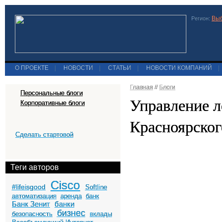
Выб
Регион:
О ПРОЕКТЕ
|
НОВОСТИ
|
СТАТЬИ
|
НОВОСТИ КОМПАНИЙ
|
Главная
//
Блоги
Персональные блоги
Управление л
Корпоративные блоги
Красноярског
Сделать стартовой
Теги авторов
Cisco
#lifeisgood
Softline
автоматизация
аренда
банк
Банк Зенит
банки
бизнес
безопасность
вклады