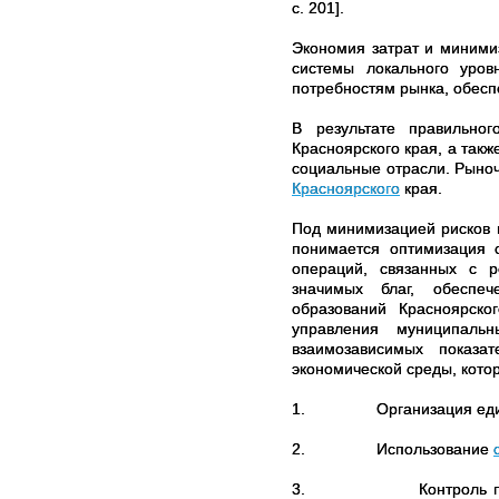
с. 201]
.
Экономия затрат и миними
системы локального уров
потребностям рынка, обесп
В результате правильно
Красноярского края, а так
социальные отрасли. Рыно
Красноярского
края
.
Под минимизацией рисков 
понимается оптимизация с
операций, связанных с р
значимых благ, обеспе
образований Красноярско
управления муниципаль
взаимозависимых показа
экономической среды, кот
1.
Организация еди
2.
Использование
3.
Контроль 