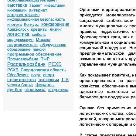
Всеобъемлющий Интернет
выставка
Гарант
инвестиции
Органами территориальног
интернет
инновации
приходится моделироват
интернет-магазин
информационная безопасность
социальной стабильности
конференция
ипотека
Конкурс
многих муниципальных прое
кредиты
Красноярск
лизинг
правило, недостаточно, 
логистика
мебель
Красноярского края, как и
Москва
модернизация
коммунальном и социальном
недвижимость
оборудование
социальной поддержки. На
образование
пенсия
предпринимательской де
программное обеспечение
возможность воплотить др
Промсвязьбанк
ПФР
Россельхозбанк
управлением муниципальны
РСХБ
РСХБ_Свердловская область
спорт
Как показывает практика, 
СберЛизинг
софт
строительство
технологии
ТТК
ориентированная на разв
финансы
услуги банка
хозяйства, обеспечение в
футбол
экономика
энергетика
адекватные налоговые ст
барьеров для поддержки ра
Однако без применения и
логистических систем, обе
деталей, товарно-материал
логистических операций и 
В статье представлен ан