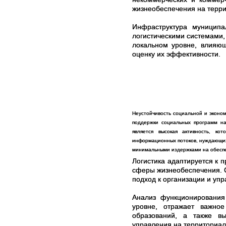
жизнеобеспечения на терр
Инфраструктура муниципа
логистическими системами,
локальном уровне, влияющ
оценку их эффективности.
Неустойчивость социальной и эконо
поддержки социальных программ на
является высокая активность, ко
информационных потоков, нуждающихс
минимальными издержками на обесп
Логистика адаптируется к 
сферы жизнеобеспечения. 
подход к организации и у
Анализ функционировани
уровне, отражает важное
образований, а также вы
управления на территориал