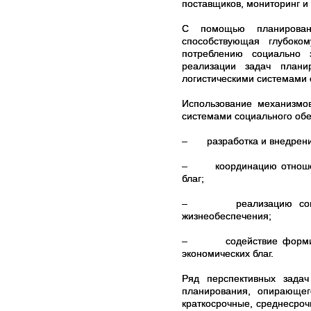
поставщиков, мониторинг и
С помощью планировани
способствующая глубоко
потреблению социально 
реализации задач плани
логистическими системами
Использование механизмо
системами социального обе
– разработка и внедрение
– координацию отношений
благ;
– реализацию согласов
жизнеобеспечения;
– содействие формирова
экономических благ.
Ряд перспективных зада
планирования, опирающег
краткосрочные, среднесро