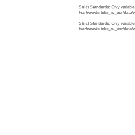
Strict Standards
: Only variabl
/var/www/sitebs_ru_usr/data
Strict Standards
: Only variabl
/var/www/sitebs_ru_usr/data/