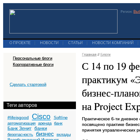
Выб
Регион:
О ПРОЕКТЕ
|
НОВОСТИ
|
СТАТЬИ
|
НОВОСТИ КОМПАНИЙ
|
Главная
//
Блоги
Персональные блоги
С 14 по 19 ф
Корпоративные блоги
практикум «Э
Сделать стартовой
бизнес-плано
на Project Exp
Теги авторов
Cisco
#lifeisgood
Softline
Практическое 6-ти дневное 
автоматизация
аренда
банк
посвящено практике бизнес
Банк Зенит
банки
принятия управленческих р
бизнес
безопасность
вклады
Всеобъемлющий Интернет