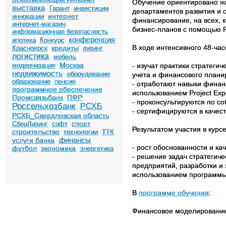
Обучение ориентировано на
выставка
Гарант
инвестиции
департаментов развития и 
интернет
инновации
финансирование, на всех, 
интернет-магазин
бизнес-планов с помощью Pr
информационная безопасность
конференция
ипотека
Конкурс
В ходе интенсивного 48-час
кредиты
Красноярск
лизинг
логистика
мебель
Москва
модернизация
- изучат практики стратеги
недвижимость
оборудование
учета и финансового плани
образование
пенсия
- отработают навыки финан
программное обеспечение
использованием Project Exp
Промсвязьбанк
ПФР
- проконсультируются по с
Россельхозбанк
РСХБ
- сертифицируются в качест
РСХБ_Свердловская область
спорт
СберЛизинг
софт
Результатом участия в курсе
строительство
технологии
ТТК
финансы
услуги банка
- рост обоснованности и к
футбол
экономика
энергетика
- решение задач стратегиче
предприятий, разработки и
использованием программы 
В
программе обучения
:
Финансовое моделировани