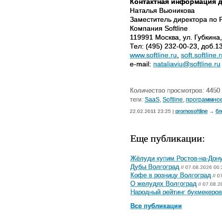
Контактная информация д
Наталья Вьюникова
Заместитель директора по 
Компания Softline
119991 Москва, ул. Губкина,
Тел: (495) 232-00-23, доб.1
www.softline.ru
,
soft.softline.
e-mail:
nataliaviu@softline.ru
Количество просмотров: 4450
теги:
SaaS
,
Softline
,
программно
promosoftline
бл
22.02.2011 23:25 |
→
Еще публикации:
Жёлуди купим Ростов-на-Дон
Дубы Волгоград
// 07.08.2026 00:
Кофе в розницу Волгоград
// 0
О желудях Волгоград
// 07.08.2
Народный рейтинг букмекеров 
Все публикации