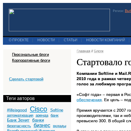
Выб
Регион:
О ПРОЕКТЕ
|
НОВОСТИ
|
СТАТЬИ
|
НОВОСТИ КОМПАНИЙ
|
Главная
//
Блоги
Персональные блоги
Стартовало г
Корпоративные блоги
Компании Softline и Mai
2010 года в рамках четв
Сделать стартовой
голос за любимую програ
«Софт года» – первая в Ро
Теги авторов
обеспечения
. Ее цель – по
Cisco
#lifeisgood
Softline
Премия вручается с 2007 г
автоматизация
аренда
банк
производителями, так и не
Банк Зенит
банки
превысило 300. В общей сло
бизнес
безопасность
вклады
Всеобъемлющий Интернет