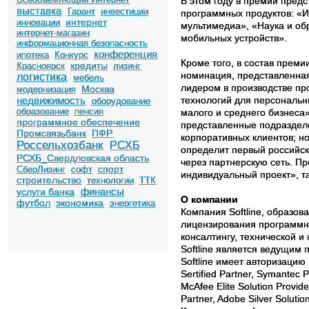
В этом году в премии пред
выставка
Гарант
инвестиции
программных продуктов: «И
интернет
инновации
мультимедиа», «Наука и о
интернет-магазин
мобильных устройств».
информационная безопасность
конференция
ипотека
Конкурс
Кроме того, в состав прем
кредиты
Красноярск
лизинг
номинация, представленна
логистика
мебель
лидером в производстве пр
Москва
модернизация
недвижимость
технологий для персональн
оборудование
образование
пенсия
малого и среднего бизнеса
программное обеспечение
представленные подразде
Промсвязьбанк
ПФР
корпоративных клиентов; н
Россельхозбанк
РСХБ
определит первый российс
РСХБ_Свердловская область
через партнерскую сеть. П
спорт
СберЛизинг
софт
индивидуальный проект», та
строительство
технологии
ТТК
финансы
услуги банка
О компании
футбол
экономика
энергетика
Компания Softline, образо
лицензирования программно
консалтингу, технической и
Softline является ведущим
Softline имеет авторизацию
Sertified Partner, Symantec P
McAfee Elite Solution Provid
Partner, Adobe Silver Soluti