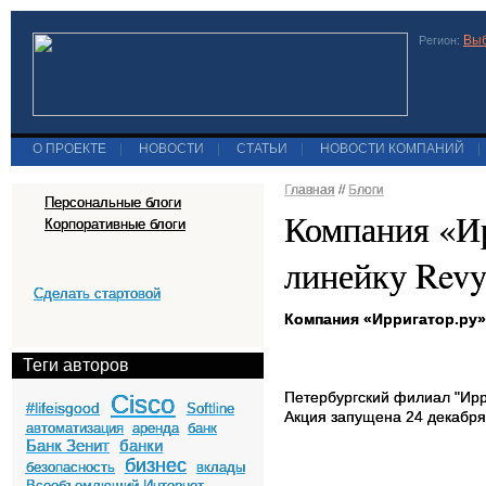
Выб
Регион:
О ПРОЕКТЕ
|
НОВОСТИ
|
СТАТЬИ
|
НОВОСТИ КОМПАНИЙ
|
Главная
//
Блоги
Персональные блоги
Компания «Ир
Корпоративные блоги
линейку Revy
Сделать стартовой
Компания «Ирригатор.ру»
Теги авторов
Петербургский филиал "Ирр
Cisco
#lifeisgood
Softline
Акция запущена 24 декабря 
автоматизация
аренда
банк
Банк Зенит
банки
бизнес
безопасность
вклады
Всеобъемлющий Интернет