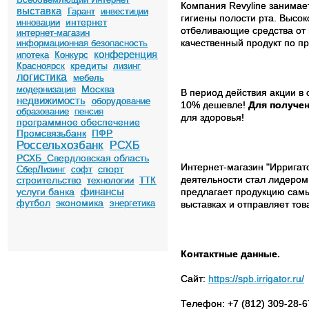
Компания Revyline занимае
выставка
Гарант
инвестиции
гигиены полости рта. Высо
интернет
инновации
отбеливающие средства от 
интернет-магазин
качественный продукт по п
информационная безопасность
конференция
ипотека
Конкурс
кредиты
Красноярск
лизинг
логистика
мебель
Москва
модернизация
В период действия акции в 
недвижимость
оборудование
10% дешевле!
Для получен
образование
пенсия
для здоровья!
программное обеспечение
Промсвязьбанк
ПФР
Россельхозбанк
РСХБ
РСХБ_Свердловская область
Интернет-магазин "Ирригато
спорт
СберЛизинг
софт
деятельности стал лидером
строительство
технологии
ТТК
финансы
услуги банка
предлагает продукцию самых
футбол
экономика
энергетика
выставках и отправляет тов
Контактные данные.
Сайт:
https://spb.irrigator.ru/
Телефон: +7 (812) 309-28-6