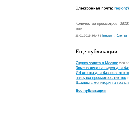
Электронная почта:
region@i
Количество просмотров: 3820
теги:
iamgsn
блог ав
11.01.2019 16:47 |
→
Еще публикации:
Скупка золота в Москве
// 08.0
Замена лица на видео для биз
ИИ-агенты для бизнеса: что э
накрутка просмотров тик ток
//
Важность мониторинга трансп
Все публикации