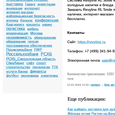
Система Revyline RL Smile
выставка
Гарант
инвестиции
холодные напитки и блюда
интернет
инновации
Заказать Revyline RL Smile
интернет-магазин
наличии, интернет-магазин 
информационная безопасность
бесплатно.
конференция
ипотека
Конкурс
кредиты
Красноярск
лизинг
логистика
мебель
Контакты
Москва
модернизация
недвижимость
оборудование
образование
пенсия
Сайт:
https://revyline.ru
программное обеспечение
Промсвязьбанк
ПФР
Телефон: +7 (499) 341-94-9
Россельхозбанк
РСХБ
РСХБ_Свердловская область
Электронная почта:
sale@re
спорт
СберЛизинг
софт
строительство
технологии
ТТК
финансы
услуги банка
Количество просмотров: 1337
футбол
экономика
энергетика
теги:
iamgsn
блог ав
13.01.2019 12:02 |
→
Еще публикации:
Как выбрать эксперта для ду
Жёлуди купим Ростов-на-Дон