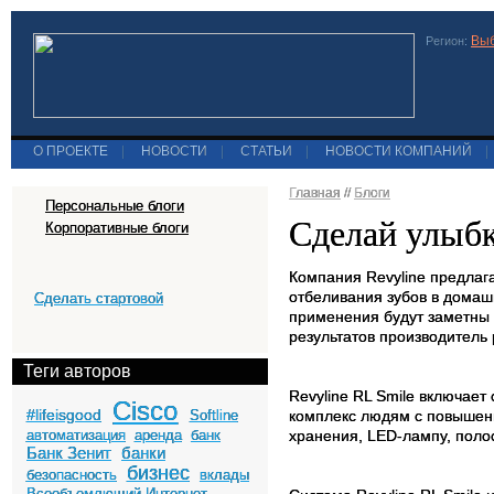
Выб
Регион:
О ПРОЕКТЕ
|
НОВОСТИ
|
СТАТЬИ
|
НОВОСТИ КОМПАНИЙ
|
Главная
//
Блоги
Персональные блоги
Сделай улыбку
Корпоративные блоги
Компания Revyline предлаг
отбеливания зубов в домаш
Сделать стартовой
применения будут заметны 
результатов производитель
Теги авторов
Revyline RL Smile включае
Cisco
#lifeisgood
Softline
комплекс людям с повышенн
автоматизация
аренда
банк
хранения, LED-лампу, поло
Банк Зенит
банки
бизнес
безопасность
вклады
Всеобъемлющий Интернет