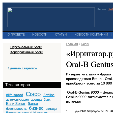
Выб
Регион:
О ПРОЕКТЕ
|
НОВОСТИ
|
СТАТЬИ
|
НОВОСТИ КОМПАНИЙ
|
Главная
//
Блоги
Персональные блоги
«Ирригатор.р
Корпоративные блоги
Oral-B Geniu
Сделать стартовой
Интернет-магазин «Ирригат
производителя Braun - Ora
приобрести всего за 10 990
Теги авторов
Oral-B Genius 9000 – флаг
Cisco
#lifeisgood
Softline
Genius 9000 заключается в
автоматизация
аренда
банк
включает
Банк Зенит
банки
бизнес
безопасность
вклады
·
датчик определения з
Всеобъемлющий Интернет