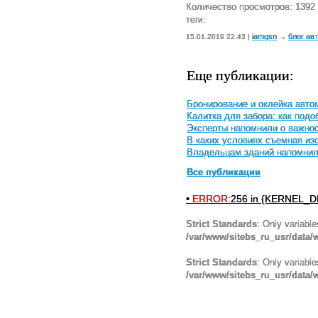
Количество просмотров: 1392
теги:
iamgsn
блог ав
15.01.2019 22:43 |
→
Еще публикации:
Бронирование и оклейка авто
Калитка для забора: как под
Эксперты напомнили о важнос
В каких условиях съемная и
Владельцам зданий напомнили
Все публикации
•
ERROR:
256 in {KERNEL_DI
Strict Standards
: Only variabl
/var/www/sitebs_ru_usr/data
Strict Standards
: Only variabl
/var/www/sitebs_ru_usr/data/