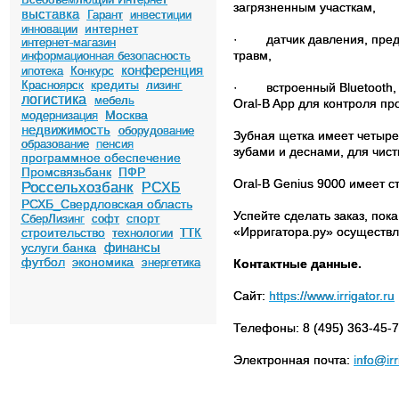
загрязненным участкам,
выставка
Гарант
инвестиции
интернет
инновации
·
датчик давления, пре
интернет-магазин
травм,
информационная безопасность
конференция
ипотека
Конкурс
кредиты
Красноярск
лизинг
·
встроенный Bluetooth
логистика
мебель
Oral-B App для контроля пр
Москва
модернизация
недвижимость
оборудование
Зубная щетка имеет четыре
образование
пенсия
зубами и деснами, для чис
программное обеспечение
Промсвязьбанк
ПФР
Oral-B Genius 9000 имеет с
Россельхозбанк
РСХБ
РСХБ_Свердловская область
Успейте сделать заказ, пок
спорт
СберЛизинг
софт
«Ирригатора.ру» осуществл
строительство
технологии
ТТК
финансы
услуги банка
футбол
экономика
энергетика
Контактные данные.
Сайт:
https://www.irrigator.ru
Телефоны: 8 (495) 363-45-77
Электронная почта:
info@irr