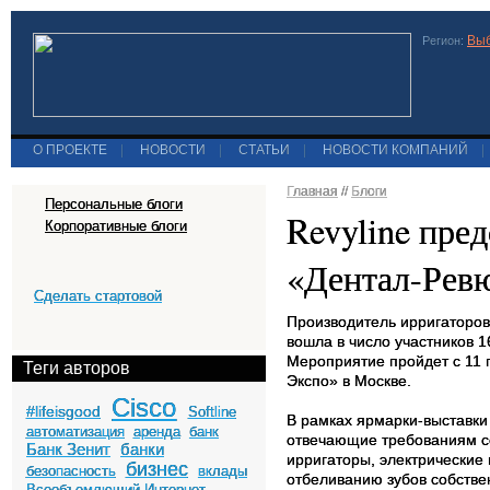
Выб
Регион:
О ПРОЕКТЕ
|
НОВОСТИ
|
СТАТЬИ
|
НОВОСТИ КОМПАНИЙ
|
Главная
//
Блоги
Персональные блоги
Revyline пре
Корпоративные блоги
«Дентал-Ревю
Сделать стартовой
Производитель ирригаторов
вошла в число участников 
Мероприятие пройдет с 11 
Теги авторов
Экспо» в Москве.
Cisco
#lifeisgood
Softline
В рамках ярмарки-выставк
автоматизация
аренда
банк
отвечающие требованиям с
Банк Зенит
банки
ирригаторы, электрические 
бизнес
безопасность
вклады
отбеливанию зубов собствен
Всеобъемлющий Интернет