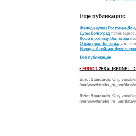
Еще публикации:
Жёлуди купим Ростов-на-Дон
Дубы Волгоград
// 07.08.2026 00:
Кофе в розницу Волгоград
// 0
О желудях Волгоград
// 07.08.2
Народный рейтинг букмекеров 
Все публикации
•
ERROR:
256 in {KERNEL_DI
Strict Standards
: Only variabl
/var/www/sitebs_ru_usr/data
Strict Standards
: Only variabl
/var/www/sitebs_ru_usr/data/