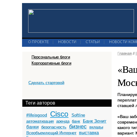
О ПРОЕКТЕ
|
НОВОСТИ
|
СТАТЬИ
|
НОВОСТИ КО
Главная
//
Персональные блоги
Корпоративные блоги
«Ваш
Моск
Сделать стартовой
Планируе
переплат
Теги авторов
ставшей л
Cisco
#lifeisgood
Softline
«Ваш заб
Банк Зенит
автоматизация
аренда
банк
современ
бизнес
банки
безопасность
вклады
какого ти
выставка
Всеобъемлющий Интернет
вариант.