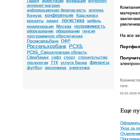
интернет
Гарант
инвестиции
инновации
интернет-магазин
Компания
информационная безопасность
ипотека
материал
конференция
Конкурс
Красноярск
заключаю
логистика
кредиты
лизинг
мебель
увеличив
недвижимость
Москва
модернизация
оборудование
образование
пенсия
На все з
программное обеспечение
Промсвязьбанк
ПФР
Россельхозбанк
РСХБ
Портфол
РСХБ_Свердловская область
спорт
строительство
СберЛизинг
софт
Получить
финансы
услуги банка
технологии
ТТК
электрон
футбол
экономика
энергетика
Количеств
теги:
10.02.2019 0
Еще пу
Оформить 
Уход за л
Отделение
Программа