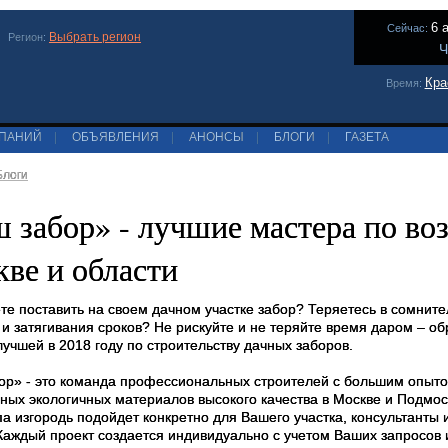
6 
Сейчас:
Выбрать регион
Регион:
Ч
Кра
Время:
МПАНИЙ
|
ОБЪЯВЛЕНИЯ
|
АНОНСЫ
|
БЛОГИ
|
ГАЗЕТА
Блоги
 забор» - лучшие мастера по во
ве и области
те поставить на своем дачном участке забор? Теряетесь в сомнит
 и затягивания сроков? Не рискуйте и не теряйте время даром – 
учшей в 2018 году по строительству дачных заборов.
ор» - это команда профессиональных строителей с большим опыто
ных экологичных материалов высокого качества в Москве и Подмос
па изгородь подойдет конкретно для Вашего участка, консультанты
 Каждый проект создается индивидуально с учетом Ваших запросов 