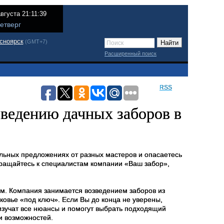
августа 21:11:39
етверг
сноярск
(GMT+7)
Расширенный поиск
RSS
зведению дачных заборов в
ельных предложениях от разных мастеров и опасаетесь
обращайтесь к специалистам компании «Ваш забор»,
м. Компания занимается возведением заборов из
ковье «под ключ». Если Вы до конца не уверены,
 изучат все нюансы и помогут выбрать подходящий
и возможностей.