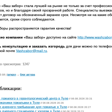
 «Ваш забор» стала лучшей на рынке не только за счет профессио
ов, но и благодаря своей прозрачной работе. Специалисты выезжаю
т договор на обозначенный заранее срок. Несмотря ни на какие об
ается, сроки строго соблюдаются.
аборы распространяется гарантия качества!
ио компании
«Ваш забор» доступно на сайте
http://www.washzabor
 консультацию и заказать изгородь
для дачи можно по телефона
ной почте
Vashzabor@mail.ru
.
о просмотров: 1247
iamgsn
блог автора
0:18 |
→
бликации:
пожилого в геронтологический центр в Туле
// 06.08.2026 20:31
ежачими пожилыми в Туле
// 06.08.2026 20:29
 дневного пребывания для пожилых в Туле
// 06.08.2026 20:27
 дневного стационара с уходом в Туле
// 06.08.2026 20:21