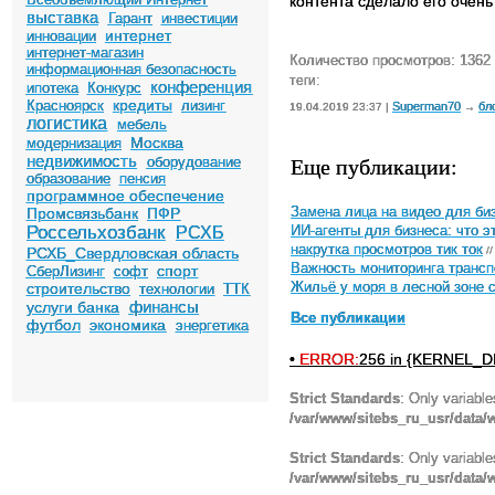
контента сделало его очен
выставка
Гарант
инвестиции
интернет
инновации
интернет-магазин
Количество просмотров: 1362
информационная безопасность
теги:
конференция
ипотека
Конкурс
кредиты
Красноярск
лизинг
Superman70
бл
19.04.2019 23:37 |
→
логистика
мебель
Москва
модернизация
недвижимость
Еще публикации:
оборудование
образование
пенсия
программное обеспечение
Промсвязьбанк
ПФР
Замена лица на видео для биз
Россельхозбанк
РСХБ
ИИ-агенты для бизнеса: что э
накрутка просмотров тик ток
РСХБ_Свердловская область
//
Важность мониторинга трансп
спорт
СберЛизинг
софт
строительство
Жильё у моря в лесной зоне 
технологии
ТТК
финансы
услуги банка
Все публикации
футбол
экономика
энергетика
•
ERROR:
256 in {KERNEL_DI
Strict Standards
: Only variabl
/var/www/sitebs_ru_usr/data
Strict Standards
: Only variabl
/var/www/sitebs_ru_usr/data/