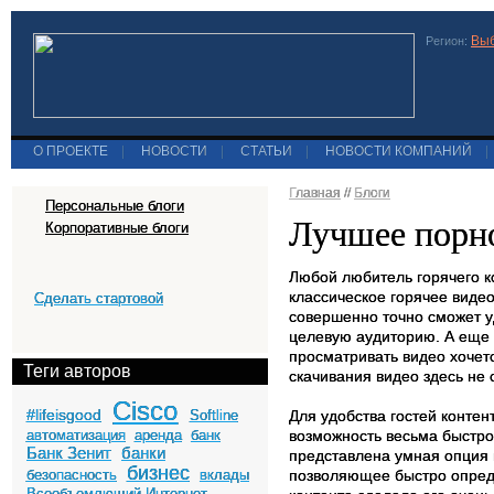
Выб
Регион:
О ПРОЕКТЕ
|
НОВОСТИ
|
СТАТЬИ
|
НОВОСТИ КОМПАНИЙ
|
Главная
//
Блоги
Персональные блоги
Лучшее порн
Корпоративные блоги
Любой любитель горячего к
классическое горячее видео
Сделать стартовой
совершенно точно сможет у
целевую аудиторию. А еще о
просматривать видео хочетс
Теги авторов
скачивания видео здесь не 
Cisco
#lifeisgood
Softline
Для удобства гостей контен
автоматизация
аренда
банк
возможность весьма быстро
Банк Зенит
банки
представлена умная опция 
бизнес
безопасность
вклады
позволяющее быстро опреде
Всеобъемлющий Интернет