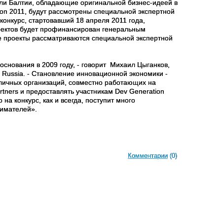
или Балтии, обладающие оригинальной бизнес-идеей в
ion 2011, будут рассмотрены специальной экспертной
конкурс, стартовавший 18 апреля 2011 года,
роектов будет профинансирован генеральным
е проекты рассматриваются специальной экспертной
 основания в 2009 году, - говорит Михаил Цыганков,
 Russia. - Становление инновационной экономики -
личных организаций, совместно работающих на
tners и предоставлять участникам Dev Generation
о на конкурс, как и всегда, поступит много
нимателей».
Комментарии
(0)