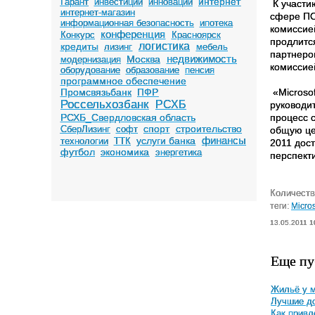
интернет
Гарант
инвестиции
инновации
К участи
интернет-магазин
сфере ПО
информационная безопасность
ипотека
комиссией
конференция
Конкурс
Красноярск
продлитс
логистика
кредиты
лизинг
мебель
партнеро
недвижимость
Москва
модернизация
комиссие
оборудование
образование
пенсия
программное обеспечение
Промсвязьбанк
ПФР
«Microsof
Россельхозбанк
РСХБ
руководи
РСХБ_Свердловская область
процесс 
спорт
строительство
СберЛизинг
софт
общую цел
финансы
услуги банка
технологии
ТТК
2011 дост
футбол
экономика
энергетика
перспект
Количеств
теги:
Micros
13.05.2011 1
Еще пу
Жильё у м
Лучшие до
Как привл