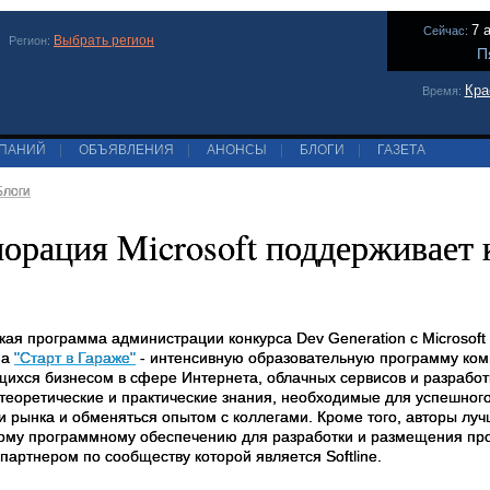
7 
Сейчас:
Выбрать регион
Регион:
П
Кра
Время:
МПАНИЙ
|
ОБЪЯВЛЕНИЯ
|
АНОНСЫ
|
БЛОГИ
|
ГАЗЕТА
Блоги
орация Microsoft поддерживает 
кая программа администрации конкурса Dev Generation с Microsof
на
"Старт в Гараже"
- интенсивную образовательную программу ком
ихся бизнесом в сфере Интернета, облачных сервисов и разработ
 теоретические и практические знания, необходимые для успешного
 рынка и обменяться опытом с коллегами. Кроме того, авторы лучши
ому программному обеспечению для разработки и размещения про
 партнером по сообществу которой является Softline.