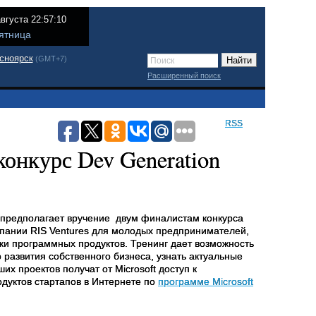
августа 22:57:10
ятница
сноярск
(GMT+7)
Расширенный поиск
RSS
конкурс Dev Generation
t предполагает вручение двум финалистам конкурса
пании RIS Ventures для молодых предпринимателей,
ки программных продуктов. Тренинг дает возможность
 развития собственного бизнеса, узнать актуальные
х проектов получат от Microsoft доступ к
дуктов стартапов в Интернете по
программе Microsoft