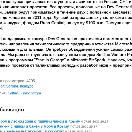
ю в конкурсе приглашаются студенты и аспиранты из России, СНГ 
 или интернет-проектов. Все проекты, присланные на Dev Generat
. Заявки будут приниматься в течение двух с половиной месяцев: 
я до конца июня 2011 года. Лучший из присланных участниками п
м конкурса, фондом Runa Capital, на сумму $100 тыс. Поступающи
й.
t поддерживает конкурс Dev Generation практически с момента его
тель направления технологического предпринимательства Microsoft
сложный и длительный. Он требует объединения усилий самых раз
ь. Мы рады сотрудничать с венчурным фондом Softline Venture Par
уп к программам "Start in Garage" и Microsoft BizSpark. Надеюсь, чт
ивных проектов от талантливых молодых разработчиков и предпри
о просмотров: 4203
oft
,
Softline
,
Конкурс
Softline
блог автора
0:47 |
→
бликации:
оря в лесной зоне с горячим чаном в Крыму
// 07.08.2026 20:37
мики с чаном и баней у моря в Крыму
// 07.08.2026 20:17
ечь внимание к аккаунту в соцсетях
// 07.08.2026 18:36