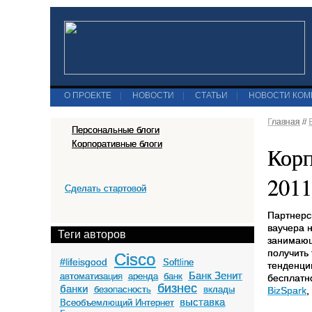
О ПРОЕКТЕ
|
НОВОСТИ
|
СТАТЬИ
|
НОВОСТИ КО
Главная
//
Персональные блоги
Корпоративные блоги
Корп
2011
Сделать стартовой
Партнерс
ваучера 
Теги авторов
занимающ
получить
Cisco
#lifeisgood
Softline
тенденции
Банк Зенит
автоматизация
аренда
банк
бесплатн
бизнес
банки
безопасность
вклады
BizSpark
,
выставка
Всеобъемлющий Интернет