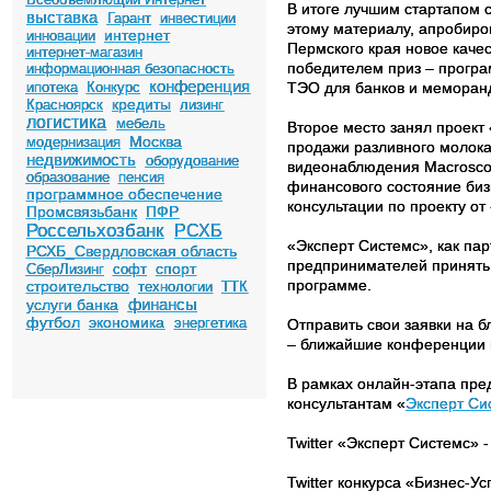
В итоге лучшим стартапом 
выставка
Гарант
инвестиции
этому материалу, апробиро
интернет
инновации
Пермского края новое каче
интернет-магазин
победителем приз – програм
информационная безопасность
конференция
ипотека
Конкурс
ТЭО для банков и меморан
кредиты
Красноярск
лизинг
логистика
мебель
Второе место занял проект
Москва
модернизация
продажи разливного молока,
недвижимость
оборудование
видеонаблюдения Macroscop
образование
пенсия
финансового состояние биз
программное обеспечение
консультации по проекту от
Промсвязьбанк
ПФР
Россельхозбанк
РСХБ
«Эксперт Системс», как па
РСХБ_Свердловская область
предпринимателей принять у
спорт
СберЛизинг
софт
программе.
строительство
технологии
ТТК
финансы
услуги банка
футбол
экономика
энергетика
Отправить свои заявки на 
– ближайшие конференции п
В рамках онлайн-этапа пре
консультантам «
Эксперт Си
Twitter «Эксперт Системс» - h
Twitter конкурса «Бизнес-Успе