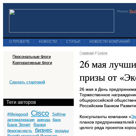
Выб
Регион:
О ПРОЕКТЕ
|
НОВОСТИ
|
СТАТЬИ
|
НОВОСТИ КОМПАНИЙ
|
Главная
//
Блоги
Персональные блоги
26 мая лучши
Корпоративные блоги
призы от «Эк
Сделать стартовой
26 мая в День предпринима
Торжественное награждени
общероссийской обществе
Теги авторов
Российским Банком Развити
Cisco
#lifeisgood
Softline
Консультанты компании «
Эк
автоматизация
аренда
банк
планов предпринимателей к
Банк Зенит
банки
целого ряда проектов хорош
бизнес
безопасность
вклады
Всеобъемлющий Интернет