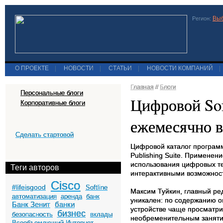
Выб
Регион:
О ПРОЕКТЕ
|
НОВОСТИ
|
СТАТЬИ
|
НОВОСТИ КОМПАНИЙ
|
Главная
//
Блоги
Персональные блоги
Цифровой Soft
Корпоративные блоги
ежемесячно в
Сделать стартовой
Цифровой каталог программн
Publishing Suite. Применен
использования цифровых те
Теги авторов
интерактивными возможнос
Cisco
#lifeisgood
Softline
Максим Туйкин, главный ред
автоматизация
аренда
банк
уникален: по содержанию о
Банк Зенит
банки
устройстве чаще просматри
бизнес
безопасность
вклады
необременительным заняти
Всеобъемлющий Интернет