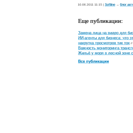
Softline
блог авт
10.06.2011 11:15 |
→
Еще публикации:
Замена лица на видео для биз
ИИ-агенты для бизнеса: что э
накрутка просмотров тик ток
//
Важность мониторинга трансп
Жильё у моря в лесной зоне 
Все публикации