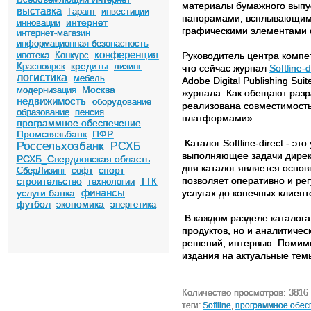
материалы бумажного выпу
выставка
Гарант
инвестиции
панорамами, всплывающими
интернет
инновации
графическими элементами с
интернет-магазин
информационная безопасность
конференция
ипотека
Конкурс
Руководитель центра компет
кредиты
Красноярск
лизинг
что сейчас журнал
Softline-
логистика
мебель
Adobe Digital Publishing S
Москва
модернизация
журнала. Как обещают разр
недвижимость
оборудование
реализована совместимость 
образование
пенсия
платформами».
программное обеспечение
Промсвязьбанк
ПФР
Каталог Softline-direct - 
Россельхозбанк
РСХБ
выполняющее задачи директ
РСХБ_Свердловская область
дня каталог является осно
спорт
СберЛизинг
софт
позволяет оперативно и ре
строительство
технологии
ТТК
финансы
услуги банка
услугах до конечных клиент
футбол
экономика
энергетика
В каждом разделе каталога
продуктов, но и аналитичес
решений, интервью. Помимо
издания на актуальные темы
Количество просмотров: 3816
теги:
Softline
,
программное обес