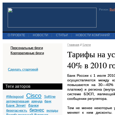
Выб
Регион:
О ПРОЕКТЕ
|
НОВОСТИ
|
СТАТЬИ
|
НОВОСТИ КОМПАНИЙ
|
Главная
//
Блоги
Персональные блоги
Тарифы на ус
Корпоративные блоги
40% в 2010 г
Сделать стартовой
Банк России с 1 июля 201
осуществляются между к
повышаются на 30—40% в
Теги авторов
платежи) и региона (внут
системе БЭСП, являющейс
Cisco
#lifeisgood
Softline
сообщении регулятора.
автоматизация
аренда
банк
Банк Зенит
банки
Тем не менее некоторые 
бизнес
безопасность
вклады
меняет к ним дисконты. 
Всеобъемлющий Интернет