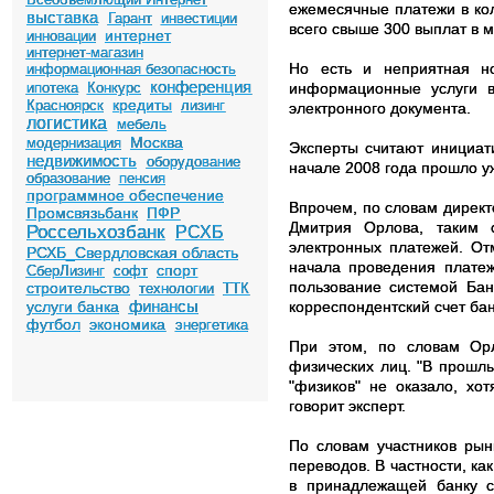
ежемесячные платежи в кол
выставка
Гарант
инвестиции
всего свыше 300 выплат в м
интернет
инновации
интернет-магазин
Но есть и неприятная н
информационная безопасность
конференция
ипотека
Конкурс
информационные услуги 
кредиты
Красноярск
лизинг
электронного документа.
логистика
мебель
Москва
модернизация
Эксперты считают инициат
недвижимость
оборудование
начале 2008 года прошло у
образование
пенсия
программное обеспечение
Впрочем, по словам дирек
Промсвязьбанк
ПФР
Дмитрия Орлова, таким 
Россельхозбанк
РСХБ
электронных платежей. От
РСХБ_Свердловская область
начала проведения платеж
спорт
СберЛизинг
софт
пользование системой Бан
строительство
технологии
ТТК
финансы
услуги банка
корреспондентский счет ба
футбол
экономика
энергетика
При этом, по словам Ор
физических лиц. "В прошл
"физиков" не оказало, хо
говорит эксперт.
По словам участников рын
переводов. В частности, к
в принадлежащей банку с