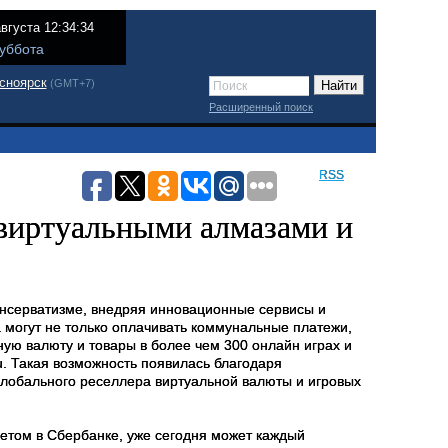
августа 12:34:34
уббота
сноярск
(GMT+7)
Расширенный поиск
RSS
виртуальными алмазами и
онсерватизме, внедряя инновационные сервисы и
могут не только оплачивать коммунальные платежи,
ную валюту и товары в более чем 300 онлайн играх и
. Такая возможность появилась благодаря
 глобального реселлера виртуальной валюты и игровых
етом в Сбербанке, уже сегодня может каждый