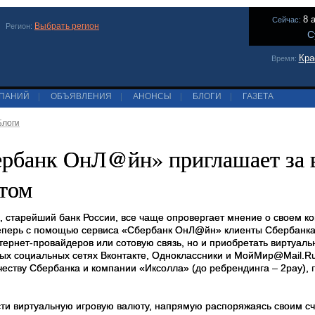
8 
Сейчас:
Выбрать регион
Регион:
С
Кра
Время:
МПАНИЙ
|
ОБЪЯВЛЕНИЯ
|
АНОНСЫ
|
БЛОГИ
|
ГАЗЕТА
Блоги
рбанк ОнЛ@йн» приглашает за 
том
, старейший банк России, все чаще опровергает мнение о своем к
Теперь с помощью сервиса «Сбербанк ОнЛ@йн» клиенты Сбербанка 
тернет-провайдеров или сотовую связь, но и приобретать виртуаль
ых социальных сетях Вконтакте, Одноклассники и МойМир@Mail.Ru
честву Сбербанка и компании «Иксолла» (до ребрендинга – 2pay),
ти виртуальную игровую валюту, напрямую распоряжаясь своим сч