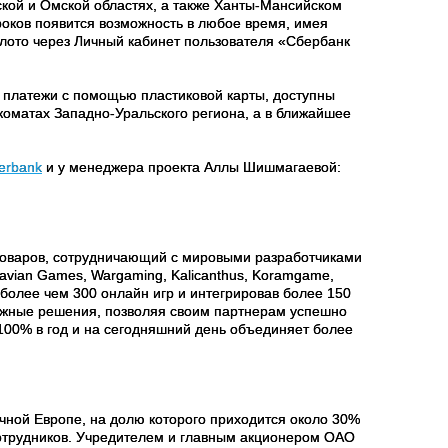
ой и Омской областях, а также Ханты-Мансийском
роков появится возможность в любое время, имея
олото через Личный кабинет пользователя «Сбербанк
ь платежи с помощью пластиковой карты, доступны
коматах Западно-Уральского региона, а в ближайшее
berbank
и у менеджера проекта Аллы Шишмагаевой:
 товаров, сотрудничающий с мировыми разработчиками
Travian Games, Wargaming, Kalicanthus, Koramgame,
в более чем 300 онлайн игр и интегрировав более 150
ежные решения, позволяя своим партнерам успешно
100% в год и на сегодняшний день объединяет более
чной Европе, на долю которого приходится около 30%
сотрудников. Учредителем и главным акционером ОАО