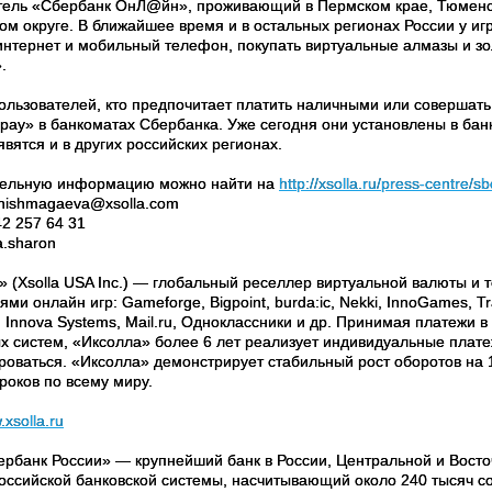
тель «Сбербанк ОнЛ@йн», проживающий в Пермском крае, Тюменск
ом округе. В ближайшее время и в остальных регионах России у иг
 интернет и мобильный телефон, покупать виртуальные алмазы и з
.
пользователей, кто предпочитает платить наличными или совершат
2pay» в банкоматах Сбербанка. Уже сегодня они установлены в бан
вятся и в других российских регионах.
ельную информацию можно найти на
http://xsolla.ru/press-centre/s
shishmagaeva@xsolla.com
42 257 64 31
a.sharon
» (Xsolla USA Inc.) — глобальный реселлер виртуальной валюты и
ями онлайн игр: Gameforge, Bigpoint, burda:ic, Nekki, InnoGames, 
, Innova Systems, Mail.ru, Одноклассники и др. Принимая платежи 
х систем, «Иксолла» более 6 лет реализует индивидуальные плат
роваться. «Иксолла» демонстрирует стабильный рост оборотов на 
роков по всему миру.
.xsolla.ru
рбанк России» — крупнейший банк в России, Центральной и Восто
российской банковской системы, насчитывающий около 240 тысяч 