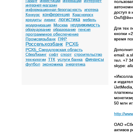
интернет
Гарант
инвестиции
инновации
пользова
интернет-магазин
автономн
информационная безопасность
ипотека
доступ в
конференция
Конкурс
Красноярск
ОнЛ@йн»
логистика
кредиты
лизинг
мебель
недвижимость
Москва
модернизация
Для тех 
оборудование
образование
пенсия
кнопки «
программное обеспечение
Промсвязьбанк
ПФР
время поя
Россельхозбанк
РСХБ
РСХБ_Свердловская область
Дополнит
спорт
строительство
СберЛизинг
софт
email: a.
финансы
услуги банка
технологии
ТТК
тел. +7 3
футбол
экономика
энергетика
skype: all
«Иксолла
и издател
iJetMedia
платежны
монетизи
50 млн иг
http://www
ОАО «Сбе
активов 