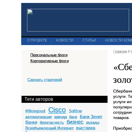
О ПРОЕКТЕ
|
НОВОСТИ
|
СТАТЬИ
|
НОВОСТИ КО
Главная
//
Персональные блоги
Корпоративные блоги
«Сбе
золо
Сделать стартовой
Сбербанк
услуги. 
Теги авторов
услуги ин
популярн
Cisco
#lifeisgood
Softline
сотрудни
Банк Зенит
автоматизация
аренда
банк
товаров.
бизнес
банки
безопасность
вклады
выставка
Всеобъемлющий Интернет
Приобрес