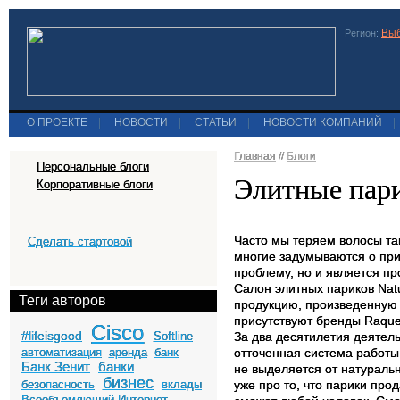
Выб
Регион:
О ПРОЕКТЕ
|
НОВОСТИ
|
СТАТЬИ
|
НОВОСТИ КОМПАНИЙ
|
Главная
//
Блоги
Персональные блоги
Элитные пар
Корпоративные блоги
Часто мы теряем волосы так
Сделать стартовой
многие задумываются о при
проблему, но и является п
Салон элитных париков Natu
Теги авторов
продукцию, произведенную 
присутствуют бренды Raquel
Cisco
#lifeisgood
Softline
За два десятилетия деятель
автоматизация
аренда
банк
отточенная система работы
Банк Зенит
банки
не выделяется от натураль
бизнес
безопасность
вклады
уже про то, что парики про
Всеобъемлющий Интернет