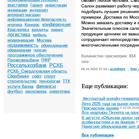
сможет любой человек. См
выставка
Гарант
инвестиции
Салон развивает работу че
интернет
инновации
подобрать лучшие решения.
интернет-магазин
примерки. Доставка по Мос
информационная безопасность
Можно заказать доставку и 
конференция
ипотека
Конкурс
Значительным плюсом салона
кредиты
Красноярск
лизинг
продукции ценники не завы
логистика
мебель
сотрудничает непосредствен
Москва
модернизация
недвижимость
многочисленными посредни
оборудование
образование
пенсия
программное обеспечение
Количество просмотров: 814
Промсвязьбанк
ПФР
теги:
Россельхозбанк
РСХБ
acontinent
блог 
09.11.2020 15:24 |
→
РСХБ_Свердловская область
спорт
СберЛизинг
софт
строительство
технологии
ТТК
Еще публикации:
финансы
услуги банка
футбол
экономика
энергетика
бесплатный онлайн-генератор
Лето 2026 года на рынке конт
Персидском заливе
// 20.06.202
Все квартиры Пхукета на одн
В августе «Обычное дело» п
особенностями и их близких
//
Навесное оборудование для ф
Все публикации