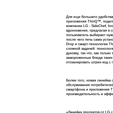
Для еще большего удобства
приложения ThinQ™, подкл
компании LG - SideChef, In
вдохновения, предлагая в с
пользователь выбирает нуж
после чего печь сама уста
Drop и смарт-технологии T
сложной задачей: технолог
духовку, так что, как тольк
замороженные блюда таких бр
отсканировать штрих-код с
Более того, новая линейка 
обслуживания потребителей
смартфона и приложения Th
производительность и эффе
«
Линейка продуктов от LG 