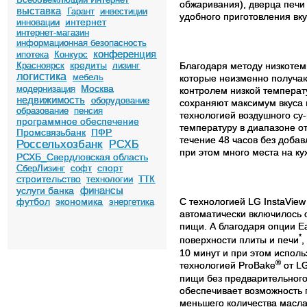
обжаривания), дверца печи 
выставка
Гарант
инвестиции
удобного приготовления вк
интернет
инновации
интернет-магазин
информационная безопасность
конференция
ипотека
Конкурс
кредиты
Красноярск
лизинг
Благодаря методу низкотемп
логистика
мебель
которые неизменно получаю
Москва
модернизация
контролем низкой температ
недвижимость
оборудование
сохраняют максимум вкуса 
образование
пенсия
технологией воздушного су-
программное обеспечение
температуру в диапазоне от
Промсвязьбанк
ПФР
течение 48 часов без доба
Россельхозбанк
РСХБ
при этом много места на ку
РСХБ_Свердловская область
спорт
СберЛизинг
софт
строительство
технологии
ТТК
финансы
услуги банка
футбол
экономика
С технологией
LG
InstaView
энергетика
автоматически включилось 
пищи. А благодаря опции E
*
поверхности плиты и печи
,
10 минут и при этом исполь
®
технологией ProBake
от LG
пищи без предварительного
обеспечивает возможность 
меньшего количества масла