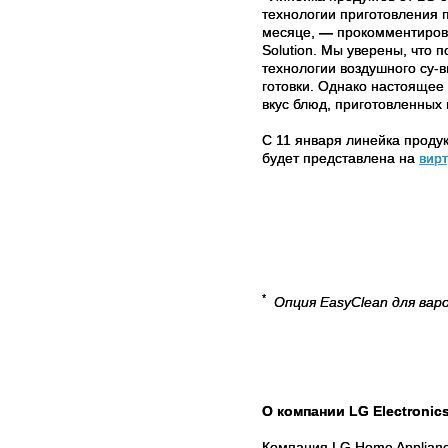
технологии приготовления 
месяце,
—
прокомментировал
Solution. Мы уверены, что 
технологии воздушного су-в
готовки. Однако настоящее
вкус блюд, приготовленных 
С 11 января линейка продук
будет представлена на
вир
*
Опция EasyClean для вар
О
компании
LG Electronics
Компания LG Home Applianc