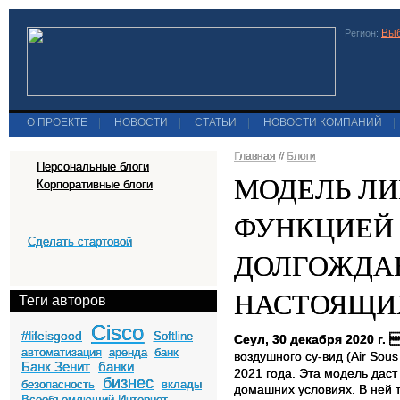
Выб
Регион:
О ПРОЕКТЕ
|
НОВОСТИ
|
СТАТЬИ
|
НОВОСТИ КОМПАНИЙ
|
Главная
//
Блоги
Персональные блоги
МОДЕЛЬ ЛИ
Корпоративные блоги
ФУНКЦИЕЙ 
Сделать стартовой
ДОЛГОЖДАН
НАСТОЯЩИ
Теги авторов
Cisco
#lifeisgood
Softline
Сеул, 30 декабря 2020 г.
автоматизация
аренда
банк
воздушного су-вид (
Air
Sous
Банк Зенит
банки
2021 года. Эта модель дас
бизнес
безопасность
вклады
домашних условиях. В ней т
Всеобъемлющий Интернет