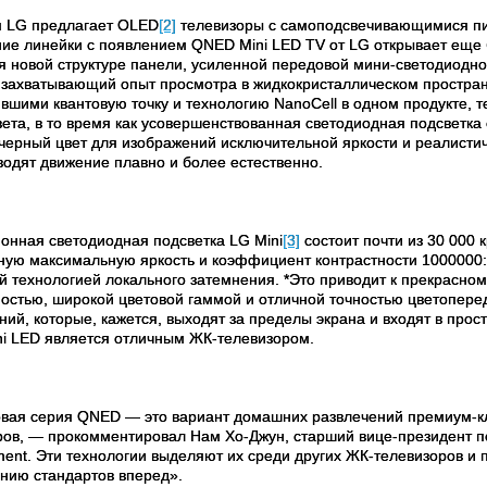
я
LG
предлагает
OLED
[2]
телевизоры с самоподсвечивающимися пи
ие линейки с появлением
QNED
Mini
LED
TV
от
LG
открывает еще 
я новой структуре панели, усиленной передовой мини-светодиодн
 захватывающий опыт просмотра в жидкокристаллическом простра
вшими квантовую точку и технологию
NanoCell
в одном продукте, 
вета, в то время как усовершенствованная светодиодная подсветка
 черный цвет для изображений исключительной яркости и реалистич
водят движение плавно и более естественно.
онная светодиодная подсветка
LG
Mini
[3]
состоит почти из 30 000
ную максимальную яркость и коэффициент контрастности 1000000:1
й технологией локального затемнения. *Это приводит к прекрасно
ностью, широкой цветовой гаммой и отличной точностью цветопере
ий, которые, кажется, выходят за пределы экрана и входят в прос
i LED является отличным ЖК-телевизором.
вая серия
QNED
— это вариант домашних развлечений премиум-кл
ров, — прокомментировал Нам Хо-Джун, старший вице-президент 
ment
. Эти технологии выделяют их среди других ЖК-телевизоров 
нию стандартов вперед».