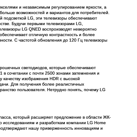
кселями и независимым регулированием яркости, а
больше возможностей и вариантов для потребителей.
ой подсветкой
LG
, эти телевизоры обеспечивают
нстве. Будучи первыми телевизорами
LG
,
телевизоры
LG
QNED
воспроизводят невероятно
 обеспечивает отличную контрастность и более
ности. С частотой обновления до 120 Гц телевизоры
 крошечных светодиодов, которые обеспечивают
 в сочетании с почти 2500 зонами затемнения и
му качеству изображения HDR с высокой
дачи. Для получения более реалистичных
транство пользователя. Нетрудно понять, почему LG
асса, который расширяет предложение в области ЖК-
по исследованиям и разработкам компании
LG
Home
и подтверждают нашу приверженность инновациям и