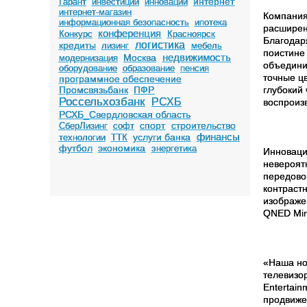
интернет
Гарант
инвестиции
инновации
интернет-магазин
Компани
информационная безопасность
ипотека
расширен
конференция
Конкурс
Красноярск
Благодар
логистика
кредиты
лизинг
мебель
поистине
недвижимость
Москва
модернизация
объедини
оборудование
образование
пенсия
точные ц
программное обеспечение
Промсвязьбанк
ПФР
глубокий
Россельхозбанк
РСХБ
воспроиз
РСХБ_Свердловская область
спорт
строительство
СберЛизинг
софт
финансы
услуги банка
технологии
ТТК
футбол
экономика
энергетика
Инноваци
невероят
передово
контраст
изображен
QNED Min
«Наша но
телевизо
Entertain
продвиже