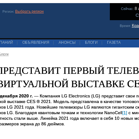
8 
Сейчас:
Выбрать регион
Регион:
С
Кра
Время:
МПАНИЙ
|
ОБЪЯВЛЕНИЯ
|
АНОНСЫ
|
БЛОГИ
|
ГАЗЕТА
Блоги
ПРЕДСТАВИТ ПЕРВЫЙ ТЕЛЕВ
ВИРТУАЛЬНОЙ ВЫСТАВКЕ CES
 декабря 2020 г.
— Компания
LG
Electronics
(
LG
) представит свои 
ной выставке
CES
® 2021. Модель представлена в качестве топово
ров
LG
2021 года. Новейшие телевизоры LG являются гигантским с
ров
LG
. Благодаря квантовым точкам и технологии
NanoCell
[1]
с мин
тность стали выше. Линейка 2021 года включает в себя 10 новых м
размеров экрана до 86 дюймов.