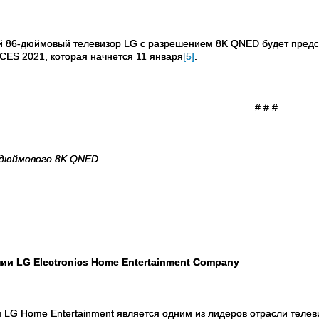
 86-дюймовый телевизор
LG
с разрешением 8
K
QNED
будет предс
CES
2021, которая начнется 11 января
[5]
.
# #
#
-дюймового 8K QNED.
нии
LG Electronics Home Entertainment Company
я
LG
Home
Entertainment
является одним из лидеров отрасли телев