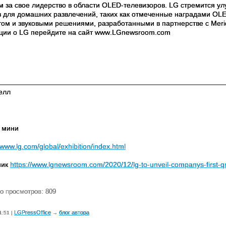
м за свое лидерство в области
OLED
-телевизоров.
LG
стремится ул
в для домашних развлечений, таких как отмеченные наградами
OL
том и звуковыми решениями, разработанными в партнерстве с
Meri
ции о
LG
перейдите на сайт
www
.
LGnewsroom
.
com
елл
 мини
/www.lg.com/global/exhibition/index.html
ник
https://www.lgnewsroom.com/2020/12/lg-to-unveil-companys-first-qne
о просмотров: 809
LGPressOffice
блог автора
1:51 |
→