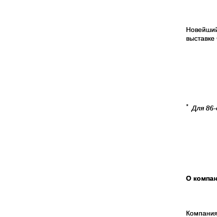
Новейший
выставке
*
Для 86
О
компа
Компани