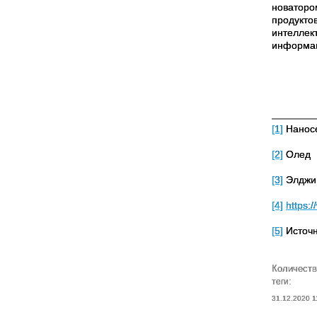
новаторо
продукто
интеллек
информа
[1]
Нанос
[2]
Олед
[3]
Элджи
[4]
https:/
[5]
Источ
Количеств
теги:
31.12.2020 1