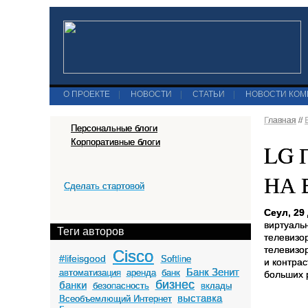
О ПРОЕКТЕ
|
НОВОСТИ
|
СТАТЬИ
|
НОВОСТИ КО
Главная
//
Персональные блоги
Корпоративные блоги
LG 
НА 
Сделать стартовой
Сеул, 29
виртуаль
Теги авторов
телевизо
телевизо
Cisco
#lifeisgood
Softline
и контрас
Банк Зенит
автоматизация
аренда
банк
больших 
бизнес
банки
безопасность
вклады
выставка
Всеобъемлющий Интернет