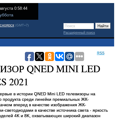
августа 0:58:44
уббота
сноярск
(GMT+7)
Расширенный поиск
RSS
ИЗОР QNED MINI LED
 2021
первые в истории
QNED
Mini
LED
телевизоры на
го продукта среди линейки премиальных ЖК-
качком вперед в качестве изображения ЖК-
и-светодиодами в качестве источника света - яркость
оделей 4
K
и 8
K
, охватывающих широкий диапазон