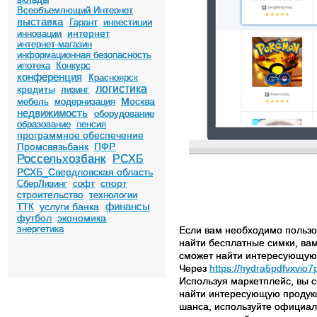
Всеобъемлющий Интернет
выставка
Гарант
инвестиции
интернет
инновации
интернет-магазин
информационная безопасность
ипотека
Конкурс
конференция
Красноярск
логистика
кредиты
лизинг
Москва
мебель
модернизация
недвижимость
оборудование
образование
пенсия
программное обеспечение
Промсвязьбанк
ПФР
Россельхозбанк
РСХБ
РСХБ_Свердловская область
спорт
СберЛизинг
софт
строительство
технологии
финансы
услуги банка
ТТК
футбол
экономика
энергетика
Если вам необходимо польз
найти бесплатные симки, вам
сможет найти интересующую е
Через
https://hydra5pdfvxvio7
Используя маркетплейс, вы 
найти интересующую продукци
шанса, используйте официаль