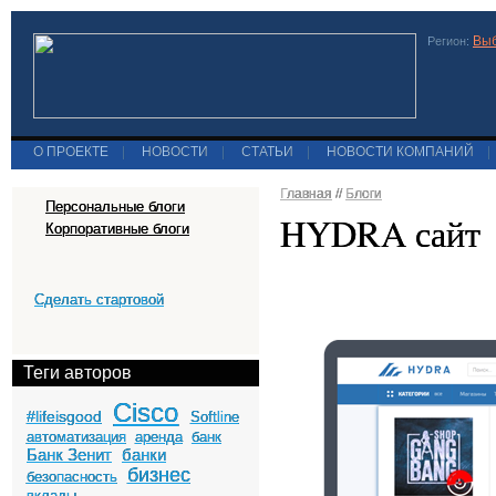
Выб
Регион:
О ПРОЕКТЕ
|
НОВОСТИ
|
СТАТЬИ
|
НОВОСТИ КОМПАНИЙ
|
Главная
//
Блоги
Персональные блоги
HYDRA сайт
Корпоративные блоги
Сделать стартовой
Теги авторов
Cisco
#lifeisgood
Softline
автоматизация
аренда
банк
Банк Зенит
банки
бизнес
безопасность
вклады