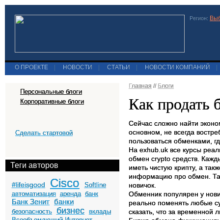
Выб
Регион:
О ПРОЕКТЕ
|
НОВОСТИ
|
СТАТЬИ
|
НОВОСТИ КОМПАНИЙ
|
Главная
//
Блоги
Персональные блоги
Как продать 
Корпоративные блоги
Сейчас сложно найти эконом
основном, не всегда востр
Сделать стартовой
пользоваться обменками, гд
На exhub.uk все курсы реал
обмен crypto средств. Каж
Теги авторов
иметь чистую крипту, а так
информацию про обмен. Так
Cisco
#lifeisgood
Softline
новичок.
автоматизация
аренда
банк
Обменник популярен у нович
Банк Зенит
банки
реально поменять любые су
бизнес
безопасность
вклады
сказать, что за временной 
Всеобъемлющий Интернет