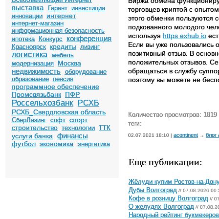
Биржа обмена функционируе
выставка
Гарант
инвестиции
торговцев криптой с опытом 
интернет
инновации
этого обменки пользуются 
интернет-магазин
подкованного молодого чело
информационная безопасность
используя
https exhub io
ест
конференция
ипотека
Конкурс
Если вы уже пользовались 
кредиты
Красноярск
лизинг
позитивный отзыв. В основ
логистика
мебель
положительных отзывов. Се
Москва
модернизация
недвижимость
обращаться в службу суппор
оборудование
образование
пенсия
поэтому вы можете не беспо
программное обеспечение
Промсвязьбанк
ПФР
Россельхозбанк
РСХБ
РСХБ_Свердловская область
Количество просмотров: 1819
спорт
СберЛизинг
софт
теги:
строительство
технологии
ТТК
финансы
услуги банка
acontinent
блог
02.07.2021 18:10 |
→
футбол
экономика
энергетика
Еще публикации:
Жёлуди купим Ростов-на-Дон
Дубы Волгоград
// 07.08.2026 00:
Кофе в розницу Волгоград
// 0
О желудях Волгоград
// 07.08.2
Народный рейтинг букмекеров 