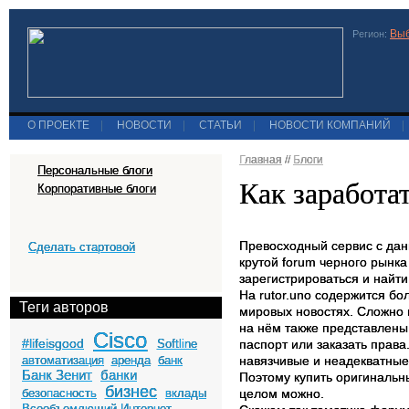
Выб
Регион:
О ПРОЕКТЕ
|
НОВОСТИ
|
СТАТЬИ
|
НОВОСТИ КОМПАНИЙ
|
Главная
//
Блоги
Персональные блоги
Как заработат
Корпоративные блоги
Превосходный сервис с дан
Сделать стартовой
крутой forum черного рынк
зарегистрироваться и най
На rutor.uno содержится бо
Теги авторов
мировых новостях. Сложно 
на нём также представлены
Cisco
#lifeisgood
Softline
паспорт или заказать прав
автоматизация
аренда
банк
навязчивые и неадекватные 
Банк Зенит
банки
Поэтому купить оригинальны
бизнес
безопасность
вклады
целом можно.
Всеобъемлющий Интернет