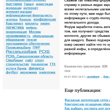
Скажем так тематика форум
выставка
Гарант
инвестиции
справку о разных видах зара
интернет
инновации
всеми нелегальными шагами
интернет-магазин
по этому пути, вам надо бы
информационная безопасность
информации о crypto-money
конференция
ипотека
Конкурс
нелегального дохода.
кредиты
Красноярск
лизинг
Форум заработок очень акт
логистика
мебель
том, как получают средств
Москва
модернизация
недвижимость
контенте, другие же сбыва
оборудование
образование
пенсия
для каждого. Важно подчерк
программное обеспечение
юзер сможет найти что-то н
Промсвязьбанк
ПФР
разной инфы, в определённ
Россельхозбанк
РСХБ
информации.
РСХБ_Свердловская область
спорт
СберЛизинг
софт
строительство
технологии
ТТК
Количество просмотров: 839
финансы
услуги банка
теги:
футбол
экономика
энергетика
acontinent
блог
03.07.2021 14:17 |
→
Еще публикации:
Фасадные затеняющие сетки 
Комплексное оснащение обра
Как выбрать эксперта для ду