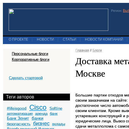
Выб
Регион:
О ПРОЕКТЕ
|
НОВОСТИ
|
СТАТЬИ
|
НОВОСТИ КОМПАНИЙ
|
Главная
//
Блоги
Персональные блоги
Доставка мет
Корпоративные блоги
Москве
Сделать стартовой
Большие партии отходов ме
Теги авторов
своим заказчикам на сайте:
достаточное число автомоб
Cisco
#lifeisgood
Softline
своим клиентам. Кроме выв
автоматизация
аренда
банк
устаревших конструкций и 
Банк Зенит
банки
юридические лица. Вывоз с
бизнес
безопасность
вклады
сдачи металлолома с самов
Всеобъемлющий Интернет