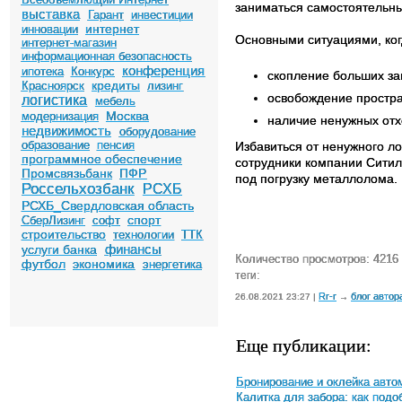
заниматься самостоятельны
выставка
Гарант
инвестиции
интернет
инновации
Основными ситуациями, ког
интернет-магазин
информационная безопасность
конференция
ипотека
Конкурс
скопление больших за
кредиты
Красноярск
лизинг
освобождение простра
логистика
мебель
Москва
модернизация
наличие ненужных отх
недвижимость
оборудование
образование
пенсия
Избавиться от ненужного л
программное обеспечение
сотрудники компании Сити
Промсвязьбанк
ПФР
под погрузку металлолома.
Россельхозбанк
РСХБ
РСХБ_Свердловская область
спорт
СберЛизинг
софт
строительство
технологии
ТТК
финансы
услуги банка
Количество просмотров: 4216
футбол
экономика
энергетика
теги:
Rr-r
блог автор
26.08.2021 23:27 |
→
Еще публикации:
Бронирование и оклейка авто
Калитка для забора: как под