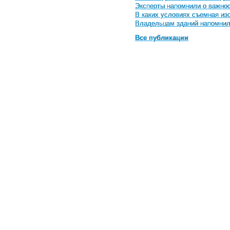
Эксперты напомнили о важнос
В каких условиях съемная и
Владельцам зданий напомнили
Все публикации