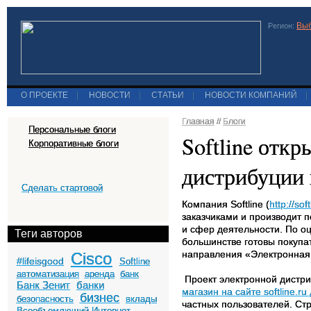
Выб
Регион:
О ПРОЕКТЕ
|
НОВОСТИ
|
СТАТЬИ
|
НОВОСТИ КОМПАНИЙ
|
Главная
//
Блоги
Персональные блоги
Softline отк
Корпоративные блоги
дистрибуции 
Сделать стартовой
Компания Softline (
http://soft
заказчиками и производит 
и сфер деятельности. По оц
Теги авторов
большинстве готовы покупат
направления «Электронная 
Cisco
#lifeisgood
Softline
автоматизация
аренда
банк
Проект электронной дистриб
Банк Зенит
банки
магазин на сайте softline.
бизнес
безопасность
вклады
частных пользователей. Ст
Всеобъемлющий Интернет