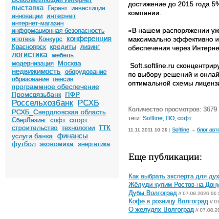
достижение до 2015 года 5%
выставка
Гарант
инвестиции
компании.
интернет
инновации
интернет-магазин
«В нашем распоряжении уже 
информационная безопасность
конференция
ипотека
Конкурс
максимально эффективно и
кредиты
Красноярск
лизинг
обеспечения через Интернет
логистика
мебель
Москва
модернизация
Sоft.softline.ru сконцентр
недвижимость
оборудование
по выбору решений и онлай
образование
пенсия
оптимальной схемы лиценз
программное обеспечение
Промсвязьбанк
ПФР
Россельхозбанк
РСХБ
Количество просмотров: 3679
РСХБ_Свердловская область
теги:
Softline
,
ПО
,
софт
спорт
СберЛизинг
софт
строительство
технологии
ТТК
Softline
блог авт
11.11.2011 10:29 |
→
финансы
услуги банка
футбол
экономика
энергетика
Еще публикации:
Как выбрать эксперта для ду
Жёлуди купим Ростов-на-Дон
Дубы Волгоград
// 07.08.2026 00:
Кофе в розницу Волгоград
// 0
О желудях Волгоград
// 07.08.2