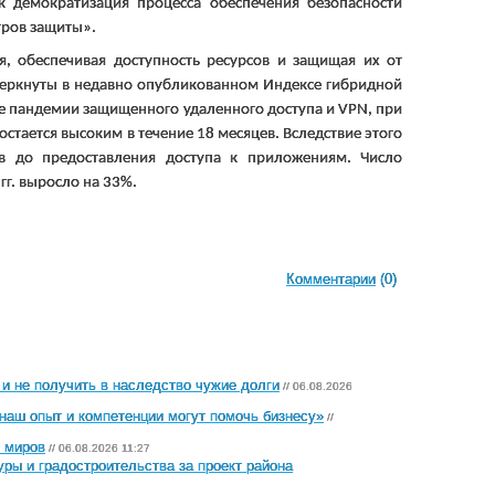
к демократизация процесса обеспечения безопасности
тров защиты».
я, обеспечивая доступность ресурсов и защищая их от
черкнуты в недавно опубликованном Индексе гибридной
але пандемии защищенного удаленного доступа и
VPN
, при
остается высоким в течение 18 месяцев. Вследствие этого
тв до предоставления доступа к приложениям. Число
гг. выросло на 33%.
Комментарии
(0)
 и не получить в наследство чужие долги
// 06.08.2026
наш опыт и компетенции могут помочь бизнесу»
//
х миров
// 06.08.2026 11:27
ры и градостроительства за проект района