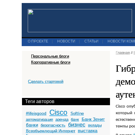
О ПРОЕКТЕ
|
НОВОСТИ
|
СТАТЬИ
|
НОВОСТИ КО
Главная
//
Персональные блоги
Корпоративные блоги
Гибр
демо
Сделать стартовой
ауте
Теги авторов
Cisco
опуб
Cisco
#lifeisgood
который 
Softline
Банк Зенит
автоматизация
аренда
банк
естествен
бизнес
банки
безопасность
вклады
темпы рос
выставка
Всеобъемлющий Интернет