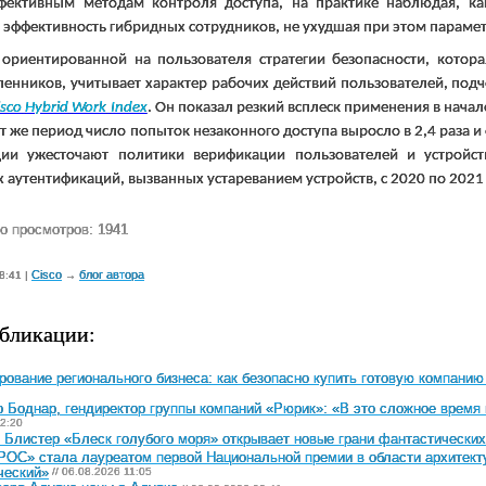
фективным методам контроля доступа, на практике наблюдая, ка
эффективность гибридных сотрудников, не ухудшая при этом параме
 ориентированной на пользователя стратегии безопасности, котора
енников, учитывает характер рабочих действий пользователей, под
isco
Hybrid
Work
Index
. Он показал резкий всплеск применения в нач
от же период число попыток незаконного доступа выросло в 2,4 раза и 
ции ужесточают политики верификации пользователей и устройс
 аутентификаций, вызванных устареванием устройств, с 2020 по 2021 
о просмотров: 1941
Cisco
блог автора
8:41 |
→
бликации:
ование регионального бизнеса: как безопасно купить готовую компанию
 Боднар, гендиректор группы компаний «Рюрик»: «В это сложное время 
2:20
 Блистер «Блеск голубого моря» открывает новые грани фантастически
ОС» стала лауреатом первой Национальной премии в области архитекту
ческий»
// 06.08.2026 11:05