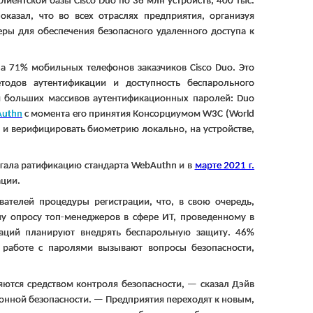
лиентской базы
Cisco
Duo
по 36 млн устройств, 400 тыс.
казал, что во всех отраслях предприятия, организуя
ры для обеспечения безопасного удаленного доступа к
на 71% мобильных телефонов заказчиков
Cisco
Duo
. Это
тодов аутентификации и доступность беспарольного
ия больших массивов аутентификационных паролей:
Duo
uthn
с момента его принятия Консорциумом
W
3
C
(
World
 и верифицировать биометрию локально, на устройстве,
гала ратификацию стандарта
WebAuthn
и в
марте 2021 г.
ации.
ателей процедуры регистрации, что, в свою очередь,
у опросу топ-менеджеров в сфере ИТ, проведенному в
аций планируют внедрять беспарольную защиту. 46%
и работе с паролями вызывают вопросы безопасности,
яются средством контроля безопасности, — сказал Дэйв
нной безопасности. — Предприятия переходят к новым,