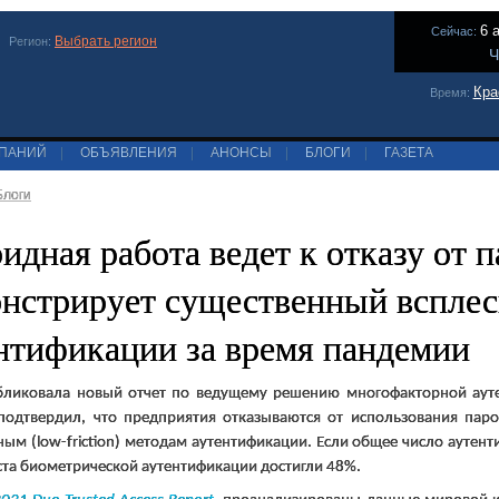
6 
Сейчас:
Выбрать регион
Регион:
Ч
Кра
Время:
МПАНИЙ
|
ОБЪЯВЛЕНИЯ
|
АНОНСЫ
|
БЛОГИ
|
ГАЗЕТА
Блоги
идная работа ведет к отказу от п
нстрирует существенный всплес
нтификации за время пандемии
ликовала новый отчет по ведущему решению многофакторной аут
подтвердил, что предприятия отказываются от использования пар
ным (
low
-
friction
) методам аутентификации. Если общее число аутен
та биометрической аутентификации достигли 48%.