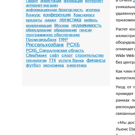
интернет
В отчете
Гарант
инвестиции
инновации
интернет-магазин
уникальн
информационная безопасность
ипотека
удаленну
конференция
Конкурс
Красноярск
логистика
кредиты
лизинг
мебель
приложен
недвижимость
Москва
модернизация
Растет к
оборудование
образование
пенсия
программное обеспечение
иллюстри
Промсвязьбанк
ПФР
оборудов
Россельхозбанк
РСХБ
отмечает 
РСХБ_Свердловская область
спорт
строительство
СберЛизинг
софт
Wide
Web
финансы
услуги банка
технологии
ТТК
без центр
футбол
экономика
энергетика
Как член
выпустил
Уход от 
приведет
рамках п
респонде
связанны
«Мы дости
Льюис (
D