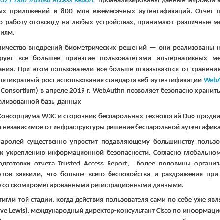
2021
Duo
Trusted
Access
Report
проанализированы данные мировой к
ых приложений и 800 млн ежемесячных аутентификаций. Отчет по
ю работу отовсюду на любых устройствах, принимают различные ме
иям.
оличество внедрений биометрических решений — они реализованы 
рует все большее принятие пользователями альтернативных ме
ания. При этом пользователи все больше отказываются от хранен
пятикратный рост использования стандарта веб-аутентификации
WebA
Consortium
) в апреле 2019 г.
WebAuthn
позволяет безопасно хранить
ализованной базы данных.
 Консорциума
W
3
C
и сторонник беспарольных технологий
Duo
продви
а независимое от инфраструктуры решение беспарольной аутентифик
паролей существенно упростит подавляющему большинству пользов
 к укреплению информационной безопасности. Согласно глобальном
одготовки отчета
Trusted
Access
Report
, более половины организ
нтов заявили, что больше всего беспокойства и раздражения пр
е со скомпрометированными регистрационными данными.
гли той стадии, когда действия пользователя сами по себе уже явл
ave
Lewis
), международный директор-консультант
Cisco
по информацио