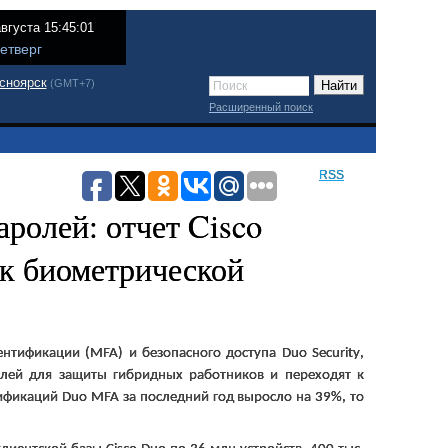
августа 15:45:01
етверг
сноярск
(GMT+7)
Расширенный поиск
RSS
аролей: отчет Cisco
к биометрической
ентификации (
MFA
) и безопасного доступа
Duo
Security
,
олей для защиты гибридных работников и переходят к
тификаций
Duo
MFA
за последний год выросло на 39%, то