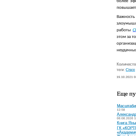
более эф
повышает 
Важность
злоумышл
работы
C
этом за т
организа
неудачных
Количеств
теги:
Cisco
19.10.2021 0
Еще пу
Масштабир
12:58
Александр
06.08.2026 1
Книга Яны
ГК «КОРТР
«Академи