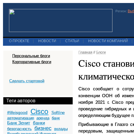
Выб
Регион:
О ПРОЕКТЕ
|
НОВОСТИ
|
СТАТЬИ
|
НОВОСТИ КОМПАНИЙ
|
Главная
//
Блоги
Персональные блоги
Cisco станов
Корпоративные блоги
климатическ
Сделать стартовой
Cisco
сообщает о сотр
конвенции ООН об измене
Теги авторов
ноября 2021 г.
Cisco
пред
проведение гибридных и
Cisco
#lifeisgood
Softline
определяющим будущее п
автоматизация
аренда
банк
Банк Зенит
банки
Прибывающие в Глазго см
бизнес
безопасность
вклады
передовым, защищенны
Всеобъемлющий Интернет