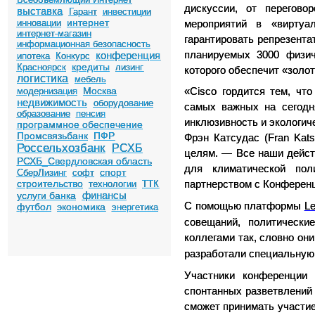
дискуссии, от перегов
выставка
Гарант
инвестиции
интернет
инновации
мероприятий в «вирту
интернет-магазин
гарантировать репрезента
информационная безопасность
конференция
планируемых 3000 физич
ипотека
Конкурс
кредиты
Красноярск
лизинг
которого обеспечит «золо
логистика
мебель
Москва
модернизация
«
Cisco
гордится тем, что
недвижимость
оборудование
самых важных на сегодн
образование
пенсия
инклюзивность и экологич
программное обеспечение
Промсвязьбанк
ПФР
Фрэн Катсудас (Fran Kats
Россельхозбанк
РСХБ
целям. — Все наши дейст
РСХБ_Свердловская область
для климатической по
спорт
СберЛизинг
софт
строительство
технологии
ТТК
партнерством с Конферен
финансы
услуги банка
С помощью платформы
Le
футбол
экономика
энергетика
совещаний, политически
коллегами так, словно он
разработали специальну
Участники конференции 
спонтанных разветвлений
сможет принимать участие