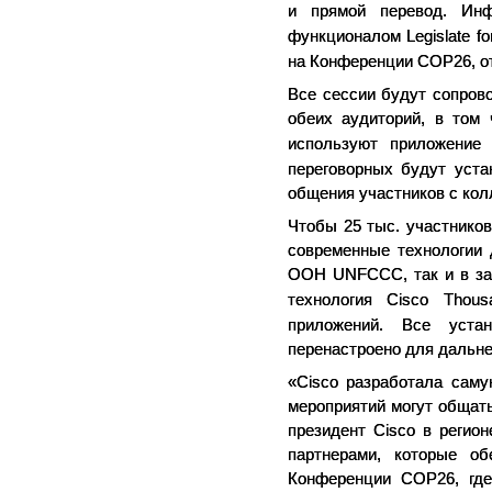
и прямой перевод. Ин
функционалом
Legislate
fo
на Конференции
COP
26, 
Все сессии будут сопров
обеих аудиторий, в том 
используют приложени
переговорных будут уст
общения участников с кол
Чтобы 25 тыс. участников
современные технологии 
ООН
UNFCCC
, так и в 
технология
Cisco
Thous
приложений. Все уста
перенастроено для дальне
«
Cisco
разработала самую
мероприятий могут общать
президент
Cisco
в регио
партнерами, которые о
Конференции
COP
26, гд