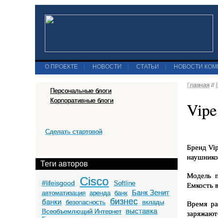
О ПРОЕКТЕ
|
НОВОСТИ
|
СТАТЬИ
|
НОВОСТИ КО
Главная
//
Персональные блоги
Корпоративные блоги
Vipe
Сделать стартовой
Бренд Vi
наушнико
Теги авторов
Модель п
Cisco
#lifeisgood
Softline
Емкость в
Банк Зенит
автоматизация
аренда
банк
бизнес
банки
безопасность
вклады
Время ра
выставка
Всеобъемлющий Интернет
заряжают