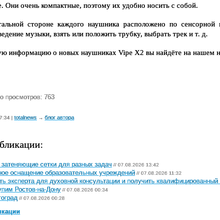
. Они очень компактные, поэтому их удобно носить с собой. 
альной стороне каждого наушника расположено по сенсорной
едение музыки, взять или положить трубку, выбрать трек и т. д. 
 информацию о новых наушниках Vipe X2 вы найдёте на нашем на са
о просмотров: 763
totalnews
блог автора
7:34 |
→
бликации:
затеняющие сетки для разных задач
// 07.08.2026 13:42
ное оснащение образовательных учреждений
// 07.08.2026 11:32
ть эксперта для духовной консультации и получить квалифицированный 
пим Ростов-на-Дону
// 07.08.2026 00:34
гоград
// 07.08.2026 00:28
икации