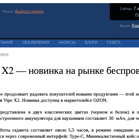
7 
Сейчас:
Выбрать регион
Регион:
П
Кра
Время:
МПАНИЙ
|
ОБЪЯВЛЕНИЯ
|
АНОНСЫ
|
БЛОГИ
|
ГАЗЕТА
Блоги
 X2 — новинка на рынке беспро
pe продолжает радовать покупателей новыми продуктами — этой з
в Vipe X2. Новинка доступна в маркетплейсе OZON. 
редставлена в двух классических цветах (черном и белом) и о
строенного аккумулятора для наушников составляет 30  мАч, для че
боты гаджета составляет около 5,5 часов, в режиме ожидание 
ся через современный интерфейс Type-C. Минималистичный кейс-зар