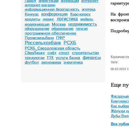
интернет
Гарант
инвестиции
инновации
гарнитуре
интернет-магазин
информационная безопасность
ипотека
конференция
На фронт
Конкурс
Красноярск
логистика
кредиты
лизинг
мебель
воспроизв
недвижимость
Москва
модернизация
оборудование
образование
пенсия
Подробную
программное обеспечение
Промсвязьбанк
ПФР
Россельхозбанк
РСХБ
РСХБ_Свердловская область
спорт
строительство
СберЛизинг
софт
Количеств
финансы
услуги банка
технологии
ТТК
футбол
экономика
энергетика
теги:
08.03.2022 1
Еще пу
Фасадные 
Комплекс
Как выбра
Жёлуди ку
Дубы Вол
Все публ