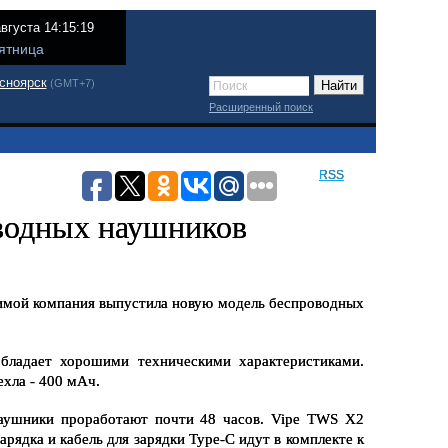
августа 14:15:19
ятница
сноярск
(GMT+7)
Расширенный поиск
RSS
водных наушников
имой компания выпустила новую модель беспроводных 
бладает хорошими техническими характеристиками. 
хла - 400 мАч. 
наушники проработают почти 48 часов. Vipe TWS X2 
ядка и кабель для зарядки Type-C идут в комплекте к 