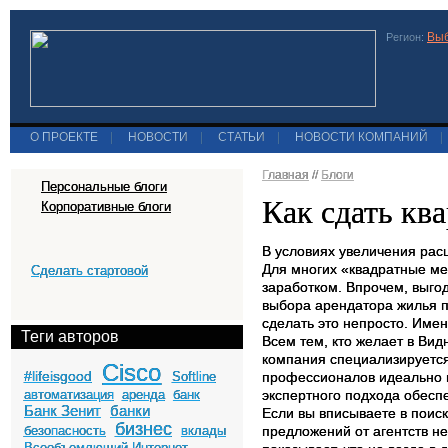
Выб
Регион:
О ПРОЕКТЕ
|
НОВОСТИ
|
СТАТЬИ
|
НОВОСТИ КОМПАНИЙ
|
Главная
//
Блоги
Персональные блоги
Как сдать кв
Корпоративные блоги
В условиях увеличения рас
Для многих «квадратные ме
Сделать стартовой
заработком. Впрочем, выгод
выбора арендатора жилья п
сделать это непросто. Име
Теги авторов
Всем тем, кто желает в Вид
компания специализируетс
Cisco
#lifeisgood
Softline
профессионалов идеально и
автоматизация
аренда
банк
экспертного подхода обеспе
Банк Зенит
банки
Если вы вписываете в поис
бизнес
безопасность
вклады
предложений от агентств не
Всеобъемлющий Интернет