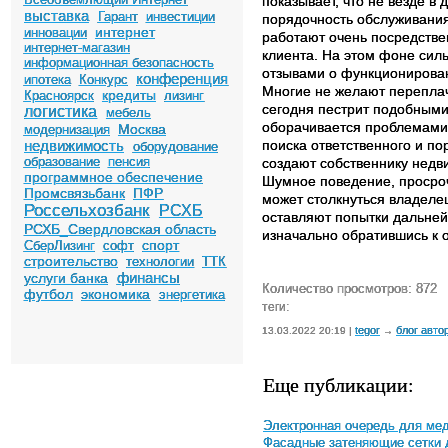
показывает, что не везде 
выставка
Гарант
инвестиции
порядочность обслуживания
интернет
инновации
работают очень посредствен
интернет-магазин
клиента. На этом фоне силь
информационная безопасность
отзывами о функционирова
конференция
ипотека
Конкурс
Многие не желают переплач
кредиты
Красноярск
лизинг
сегодня пестрит подобными
логистика
мебель
оборачивается проблемами,
Москва
модернизация
недвижимость
поиска ответственного и п
оборудование
образование
пенсия
создают собственнику нед
программное обеспечение
Шумное поведение, просроч
Промсвязьбанк
ПФР
может столкнуться владелец
Россельхозбанк
РСХБ
оставляют попытки дальней
РСХБ_Свердловская область
изначально обратившись к о
спорт
СберЛизинг
софт
строительство
технологии
ТТК
финансы
услуги банка
Количество просмотров: 872
футбол
экономика
энергетика
теги:
tegor
блог авто
13.03.2022 20:19 |
→
Еще публикации:
Электронная очередь для мед
Фасадные затеняющие сетки 