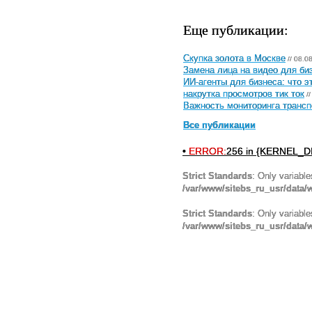
Еще публикации:
Скупка золота в Москве
// 08.0
Замена лица на видео для биз
ИИ-агенты для бизнеса: что э
накрутка просмотров тик ток
//
Важность мониторинга трансп
Все публикации
•
ERROR:
256 in {KERNEL_DI
Strict Standards
: Only variabl
/var/www/sitebs_ru_usr/data
Strict Standards
: Only variabl
/var/www/sitebs_ru_usr/data/