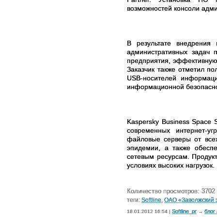
возможностей консоли адм
В результате внедрения
административных задач 
предприятия, эффективную 
Заказчик также отметил п
USB
-носителей информаци
информационной безопасно
Kaspersky Business Space S
современных интернет-уг
файловые серверы от всех
эпидемии, а также обесп
сетевым ресурсам. Продук
условиях высоких нагрузок.
Количество просмотров: 3702
теги:
Softline
,
ОАО «Заволжский з
Softline_pr
блог
18.01.2012 16:54 |
→