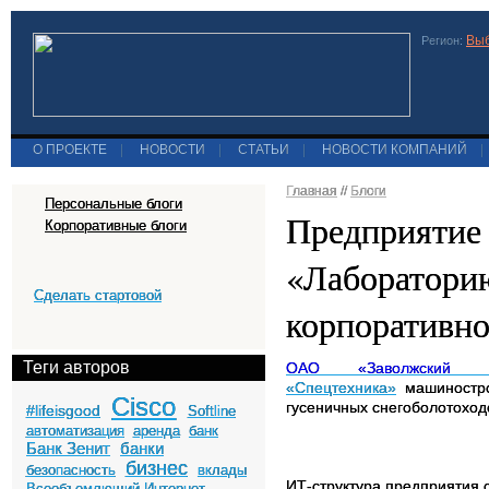
Выб
Регион:
О ПРОЕКТЕ
|
НОВОСТИ
|
СТАТЬИ
|
НОВОСТИ КОМПАНИЙ
|
Главная
//
Блоги
Персональные блоги
Предприятие 
Корпоративные блоги
«Лаборатори
Сделать стартовой
корпоративн
Теги авторов
ОАО «Заволжский з
«Спецтехника»
машиностро
Cisco
гусеничных снегоболотоход
#lifeisgood
Softline
автоматизация
аренда
банк
Банк Зенит
банки
бизнес
безопасность
вклады
ИТ-структура предприятия 
Всеобъемлющий Интернет