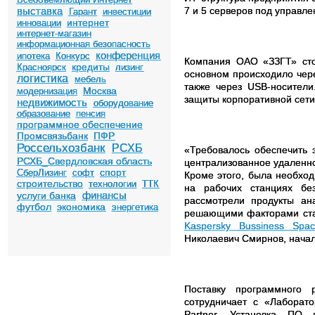
выставка
7 и 5 серверов под управл
Гарант
инвестиции
интернет
инновации
интернет-магазин
информационная безопасность
конференция
ипотека
Конкурс
Компания ОАО «ЗЗГТ» стол
кредиты
Красноярск
лизинг
основном происходило чере
логистика
мебель
также через
USB
-носител
Москва
модернизация
защиты корпоративной сети
недвижимость
оборудование
образование
пенсия
программное обеспечение
Промсвязьбанк
ПФР
Россельхозбанк
РСХБ
«Требовалось обеспечить 
РСХБ_Свердловская область
централизованное удаленн
спорт
СберЛизинг
софт
Кроме этого, была необхо
строительство
технологии
ТТК
на рабочих станциях бе
финансы
услуги банка
рассмотрели продукты ан
футбол
экономика
энергетика
решающими факторами стал
Kaspersky
Bussiness
Spac
Николаевич Смирнов, нача
Поставку программного
сотрудничает с «Лаборат
Partner
. Установка ПО п