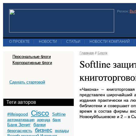
Выб
Регион:
О ПРОЕКТЕ
|
НОВОСТИ
|
СТАТЬИ
|
НОВОСТИ КОМПАНИЙ
|
Главная
//
Блоги
Персональные блоги
Softline защ
Корпоративные блоги
книготоргов
Сделать стартовой
«Чакона» – книготоргова
представлен широчайший а
издания практически на л
Теги авторов
библиотеки и совершает оп
время в состав фирмы вхо
Cisco
#lifeisgood
Softline
Новокуйбышевске и 2 – в С
автоматизация
аренда
банк
Банк Зенит
банки
бизнес
безопасность
вклады
Всеобъемлющий Интернет