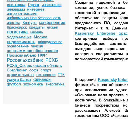
Создание надежной и без
выставка
Гарант
инвестиции
компании, успех бизнеса
интернет
инновации
технологий в организации.
интернет-магазин
обеспечение защиты корп
информационная безопасность
конференция
ипотека
Конкурс
вредоносного ПО, создан
кредиты
Красноярск
лизинг
Интернет и т. п. Данны
логистика
мебель
Kaspersky Enterprise Spac
Москва
модернизация
критериями выбора про
недвижимость
оборудование
быстродействие, соответс
образование
пенсия
выгодное лицензирование, 
программное обеспечение
доверена специалистам
Промсвязьбанк
ПФР
пользователей компьютерно
Россельхозбанк
РСХБ
РСХБ_Свердловская область
спорт
СберЛизинг
софт
строительство
технологии
ТТК
финансы
услуги банка
Внедрение
Kaspersky Enter
футбол
экономика
энергетика
фирме «Чакона» обеспечил
при использовании удал
«Основные цели проекта 
достигнуты. В ближайшие 
бизнеса посредством ис
рассказывает Алексей В
технологиям ООО «Чакона»